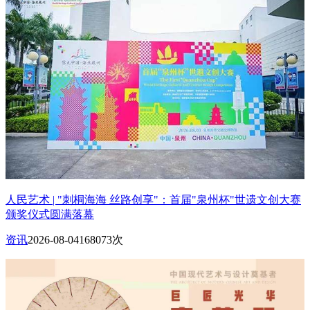
人民艺术 | "刺桐海海 丝路创享"：首届"泉州杯"世遗文创大赛
颁奖仪式圆满落幕
资讯
2026-08-04
168073次