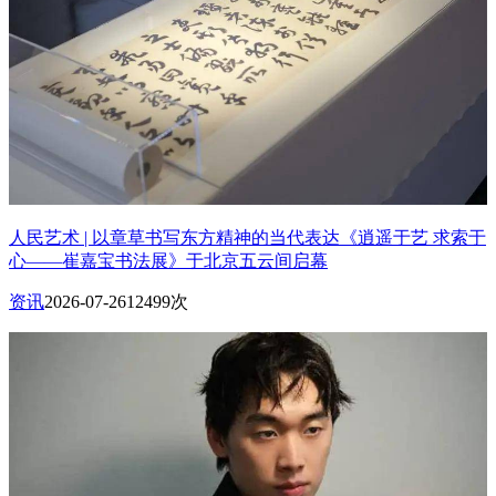
人民艺术 | 以章草书写东方精神的当代表达《逍遥于艺 求索于
心——崔嘉宝书法展》于北京五云间启幕
资讯
2026-07-26
12499次