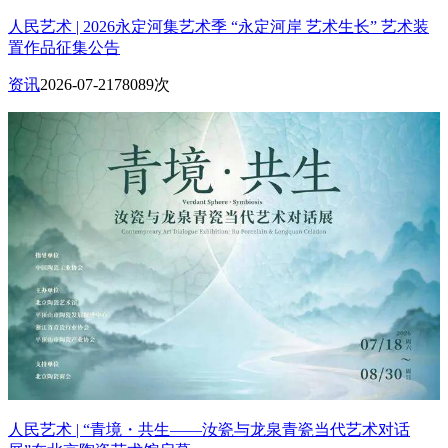
人民艺术 | 2026永定河集艺术季 “永定河岸 艺术生长” 艺术装
置作品征集公告
资讯
2026-07-21
78089次
人民艺术 | “青境・共生——汝瓷与龙泉青瓷当代艺术对话