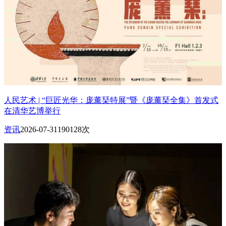
人民艺术 | “巨匠光华：庞薰琹特展”暨《庞薰琹全集》首发式
在清华艺博举行
资讯
2026-07-31
190128次