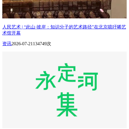
人民艺术 | “此山·彼岸：知识分子的艺术路径”在北京噫吁唏艺
术馆开幕
资讯
2026-07-21
134749次