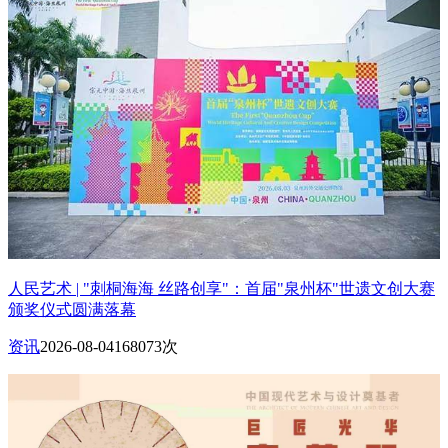
人民艺术 | "刺桐海海 丝路创享"：首届"泉州杯"世遗文创大赛
颁奖仪式圆满落幕
资讯
2026-08-04
168073次