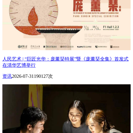
人民艺术 | “巨匠光华：庞薰琹特展”暨《庞薰琹全集》首发式
在清华艺博举行
资讯
2026-07-31
190127次