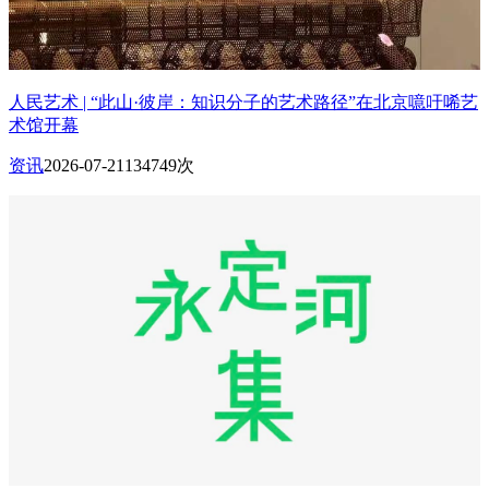
人民艺术 | “此山·彼岸：知识分子的艺术路径”在北京噫吁唏艺
术馆开幕
资讯
2026-07-21
134749次