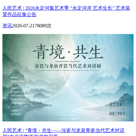
人民艺术 | 2026永定河集艺术季 “永定河岸 艺术生长” 艺术装
置作品征集公告
资讯
2026-07-21
78089次
人民艺术 | “青境・共生——汝瓷与龙泉青瓷当代艺术对话