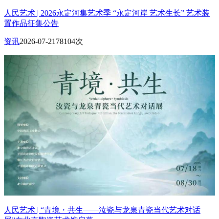
人民艺术 | 2026永定河集艺术季 “永定河岸 艺术生长” 艺术装
置作品征集公告
资讯
2026-07-21
78104次
人民艺术 | “青境・共生——汝瓷与龙泉青瓷当代艺术对话