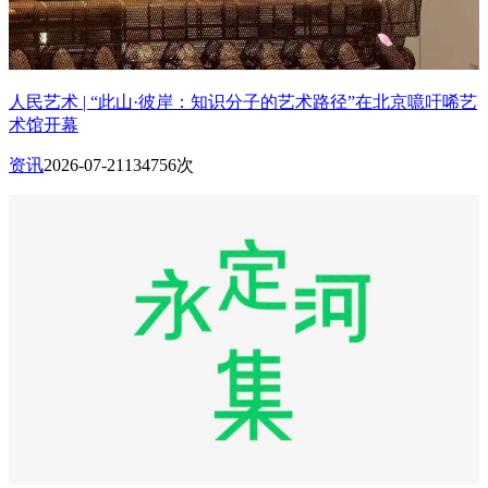
人民艺术 | “此山·彼岸：知识分子的艺术路径”在北京噫吁唏艺
术馆开幕
资讯
2026-07-21
134756次