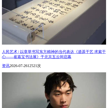
人民艺术 | 以章草书写东方精神的当代表达《逍遥于艺 求索于
心——崔嘉宝书法展》于北京五云间启幕
资讯
2026-07-26
12521次