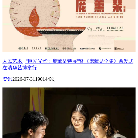
人民艺术 | “巨匠光华：庞薰琹特展”暨《庞薰琹全集》首发式
在清华艺博举行
资讯
2026-07-31
190144次