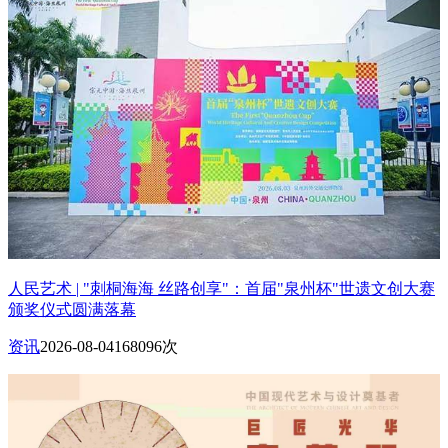
人民艺术 | "刺桐海海 丝路创享"：首届"泉州杯"世遗文创大赛
颁奖仪式圆满落幕
资讯
2026-08-04
168096次