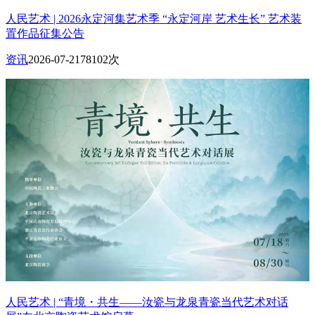
人民艺术 | 2026永定河集艺术季 “永定河岸 艺术生长” 艺术装
置作品征集公告
资讯
2026-07-21
78102次
人民艺术 | “青境・共生——汝瓷与龙泉青瓷当代艺术对话