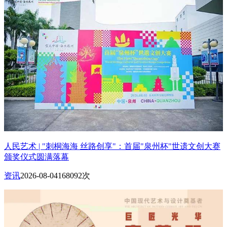
人民艺术 | "刺桐海海 丝路创享"：首届"泉州杯"世遗文创大赛
颁奖仪式圆满落幕
资讯
2026-08-04
168092次