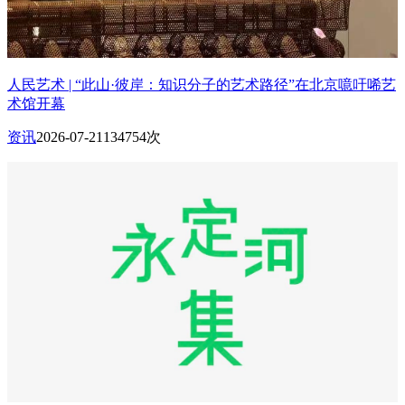
人民艺术 | “此山·彼岸：知识分子的艺术路径”在北京噫吁唏艺
术馆开幕
资讯
2026-07-21
134754次