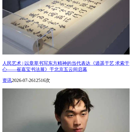
人民艺术 | 以章草书写东方精神的当代表达《逍遥于艺 求索于
心——崔嘉宝书法展》于北京五云间启幕
资讯
2026-07-26
12516次