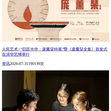
人民艺术 | “巨匠光华：庞薰琹特展”暨《庞薰琹全集》首发式
在清华艺博举行
资讯
2026-07-31
190139次