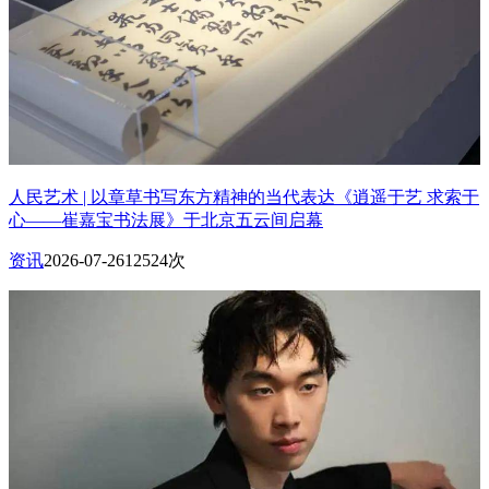
人民艺术 | 以章草书写东方精神的当代表达《逍遥于艺 求索于
心——崔嘉宝书法展》于北京五云间启幕
资讯
2026-07-26
12524次