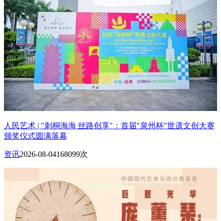
人民艺术 | "刺桐海海 丝路创享"：首届"泉州杯"世遗文创大赛
颁奖仪式圆满落幕
资讯
2026-08-04
168099次