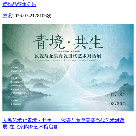
置作品征集公告
资讯
2026-07-21
78106次
人民艺术 | “青境・共生——汝瓷与龙泉青瓷当代艺术对话
展”在北京陶瓷艺术馆启幕