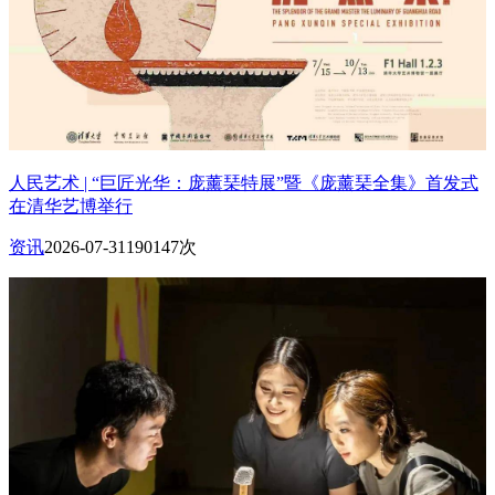
人民艺术 | “巨匠光华：庞薰琹特展”暨《庞薰琹全集》首发式
在清华艺博举行
资讯
2026-07-31
190147次