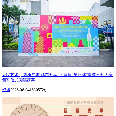
人民艺术 | "刺桐海海 丝路创享"：首届"泉州杯"世遗文创大赛
颁奖仪式圆满落幕
资讯
2026-08-04
168057次