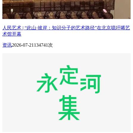
人民艺术 | “此山·彼岸：知识分子的艺术路径”在北京噫吁唏艺
术馆开幕
资讯
2026-07-21
134741次