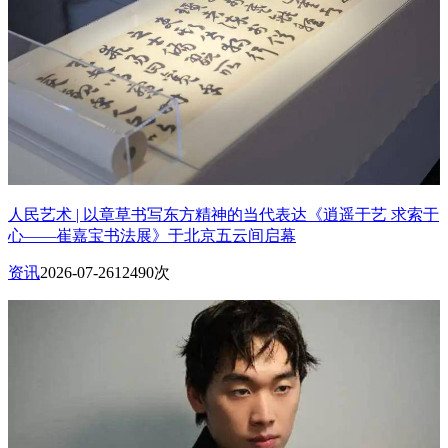
人民艺术 | 以章草书写东方精神的当代表达《逍遥于艺 求索于
心——崔嘉宝书法展》于北京五云间启幕
资讯
2026-07-26
12490次