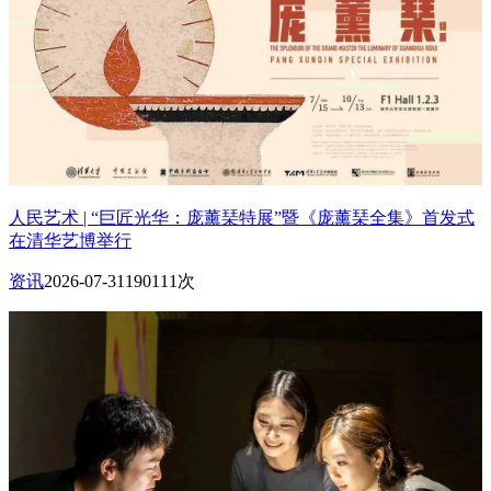
人民艺术 | “巨匠光华：庞薰琹特展”暨《庞薰琹全集》首发式
在清华艺博举行
资讯
2026-07-31
190111次