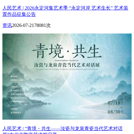
人民艺术 | 2026永定河集艺术季 “永定河岸 艺术生长” 艺术装
置作品征集公告
资讯
2026-07-21
78081次
人民艺术 | “青境・共生——汝瓷与龙泉青瓷当代艺术对话