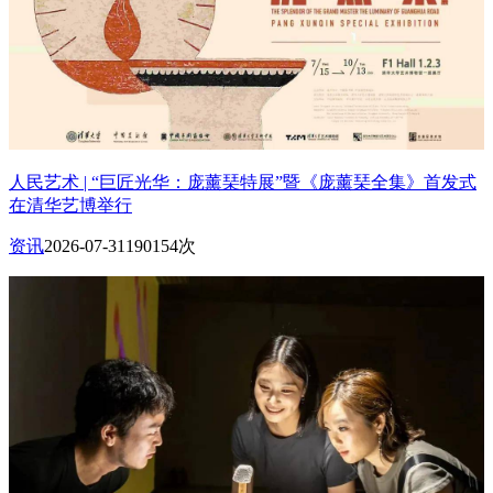
人民艺术 | “巨匠光华：庞薰琹特展”暨《庞薰琹全集》首发式
在清华艺博举行
资讯
2026-07-31
190154次