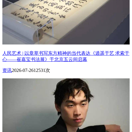
人民艺术 | 以章草书写东方精神的当代表达《逍遥于艺 求索于
心——崔嘉宝书法展》于北京五云间启幕
资讯
2026-07-26
12531次