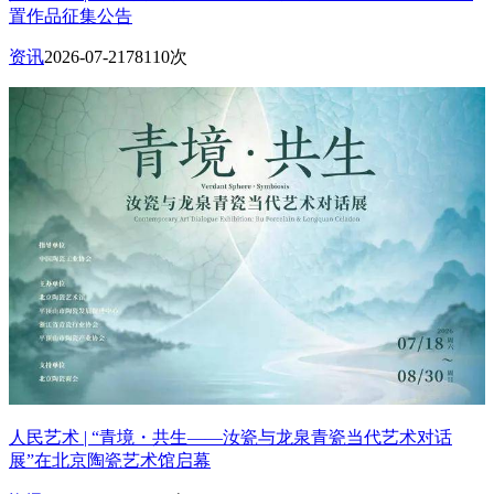
置作品征集公告
资讯
2026-07-21
78110次
人民艺术 | “青境・共生——汝瓷与龙泉青瓷当代艺术对话
展”在北京陶瓷艺术馆启幕