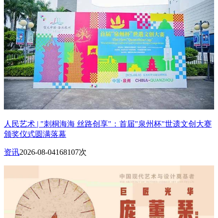
人民艺术 | "刺桐海海 丝路创享"：首届"泉州杯"世遗文创大赛
颁奖仪式圆满落幕
资讯
2026-08-04
168107次