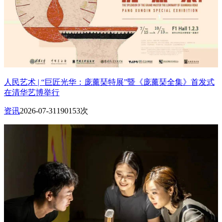
人民艺术 | “巨匠光华：庞薰琹特展”暨《庞薰琹全集》首发式
在清华艺博举行
资讯
2026-07-31
190153次