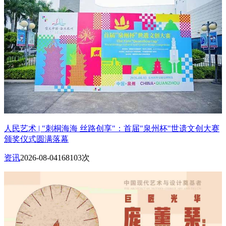
人民艺术 | "刺桐海海 丝路创享"：首届"泉州杯"世遗文创大赛
颁奖仪式圆满落幕
资讯
2026-08-04
168103次