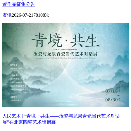
置作品征集公告
资讯
2026-07-21
78108次
人民艺术 | “青境・共生——汝瓷与龙泉青瓷当代艺术对话
展”在北京陶瓷艺术馆启幕