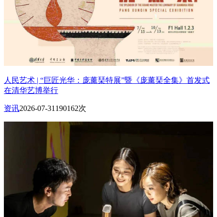
人民艺术 | “巨匠光华：庞薰琹特展”暨《庞薰琹全集》首发式
在清华艺博举行
资讯
2026-07-31
190162次