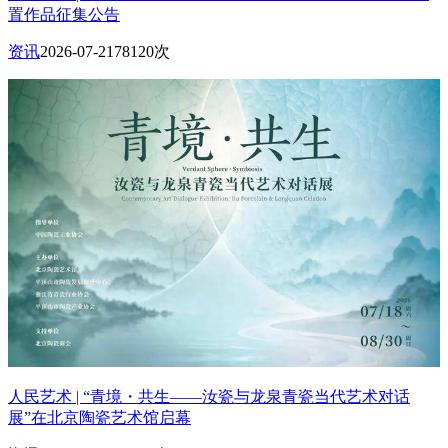
置作品征集公告
资讯
2026-07-21
78120次
人民艺术 | “青境・共生——汝瓷与龙泉青瓷当代艺术对话
展”在北京陶瓷艺术馆启幕