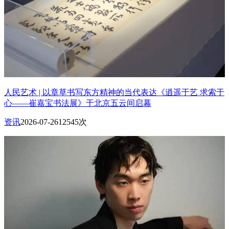
人民艺术 | 以章草书写东方精神的当代表达《逍遥于艺 求索于
心——崔嘉宝书法展》于北京五云间启幕
资讯
2026-07-26
12545次