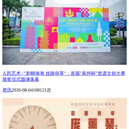
人民艺术 | "刺桐海海 丝路创享"：首届"泉州杯"世遗文创大赛
颁奖仪式圆满落幕
资讯
2026-08-04
168121次