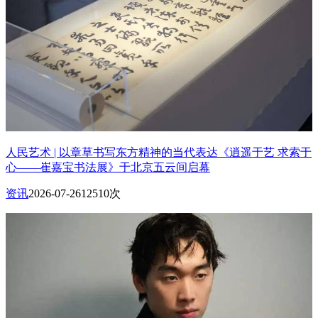
人民艺术 | 以章草书写东方精神的当代表达《逍遥于艺 求索于
心——崔嘉宝书法展》于北京五云间启幕
资讯
2026-07-26
12510次