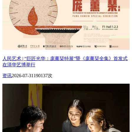
人民艺术 | “巨匠光华：庞薰琹特展”暨《庞薰琹全集》首发式
在清华艺博举行
资讯
2026-07-31
190137次