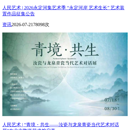
人民艺术 | 2026永定河集艺术季 “永定河岸 艺术生长” 艺术装
置作品征集公告
资讯
2026-07-21
78098次
人民艺术 | “青境・共生——汝瓷与龙泉青瓷当代艺术对话