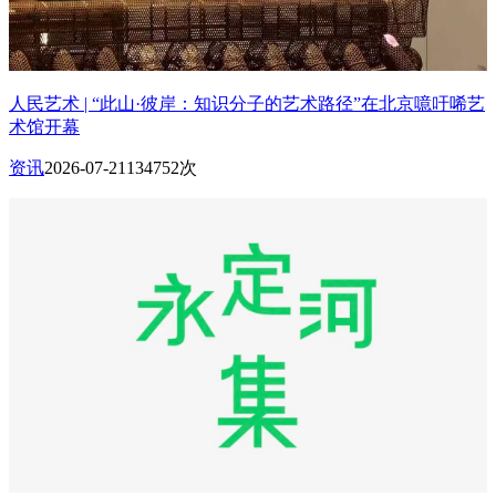
人民艺术 | “此山·彼岸：知识分子的艺术路径”在北京噫吁唏艺
术馆开幕
资讯
2026-07-21
134752次