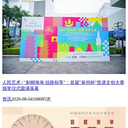
人民艺术 | "刺桐海海 丝路创享"：首届"泉州杯"世遗文创大赛
颁奖仪式圆满落幕
资讯
2026-08-04
168085次