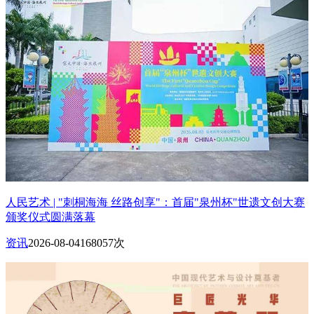
人民艺术 | "刺桐海海 丝路创享"：首届"泉州杯"世遗文创大赛
颁奖仪式圆满落幕
资讯
2026-08-04
168057次