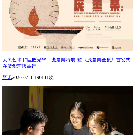
人民艺术 | “巨匠光华：庞薰琹特展”暨《庞薰琹全集》首发式
在清华艺博举行
资讯
2026-07-31
190111次