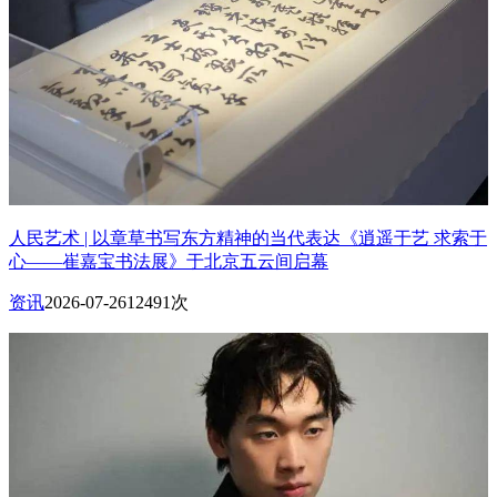
人民艺术 | 以章草书写东方精神的当代表达《逍遥于艺 求索于
心——崔嘉宝书法展》于北京五云间启幕
资讯
2026-07-26
12491次