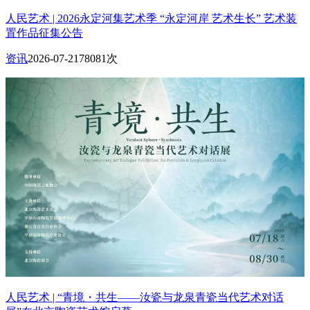
人民艺术 | 2026永定河集艺术季 “永定河岸 艺术生长” 艺术装
置作品征集公告
资讯
2026-07-21
78081次
人民艺术 | “青境・共生——汝瓷与龙泉青瓷当代艺术对话