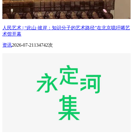
人民艺术 | “此山·彼岸：知识分子的艺术路径”在北京噫吁唏艺
术馆开幕
资讯
2026-07-21
134742次