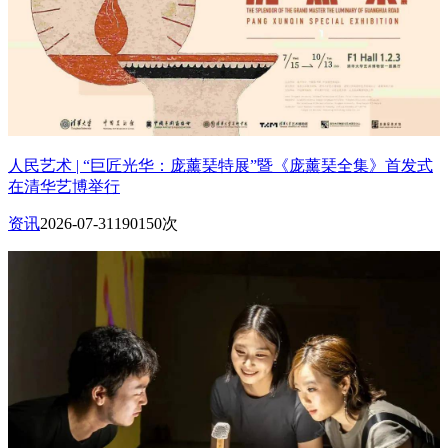
人民艺术 | “巨匠光华：庞薰琹特展”暨《庞薰琹全集》首发式
在清华艺博举行
资讯
2026-07-31
190150次