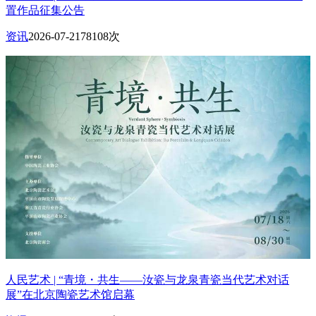
置作品征集公告
资讯
2026-07-21
78108次
人民艺术 | “青境・共生——汝瓷与龙泉青瓷当代艺术对话
展”在北京陶瓷艺术馆启幕