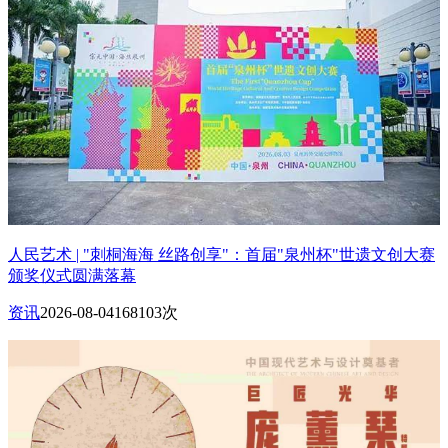
人民艺术 | "刺桐海海 丝路创享"：首届"泉州杯"世遗文创大赛
颁奖仪式圆满落幕
资讯
2026-08-04
168103次