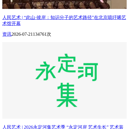
人民艺术 | “此山·彼岸：知识分子的艺术路径”在北京噫吁唏艺
术馆开幕
资讯
2026-07-21
134761次
人民艺术 | 2026永定河集艺术季 “永定河岸 艺术生长” 艺术装