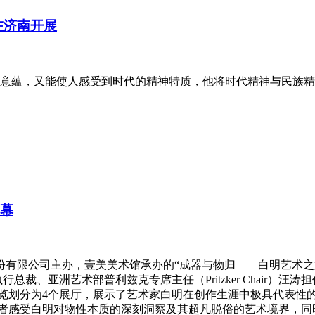
在济南开展
意蕴，又能使人感受到时代的精神特质，他将时代精神与民族精
开幕
股份有限公司主办，壹美美术馆承办的“成器与物归——白明艺术之旅”隆重
行总裁、亚洲艺术部普利兹克专席主任（Pritzker Chair
 本次展览划分为4个展厅，展示了艺术家白明在创作生涯中极具代表性的
领观者感受白明对物性本质的深刻洞察及其超凡脱俗的艺术境界，