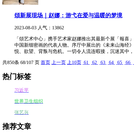
頌新展现场｜赵娜：游弋在爱与温暖的梦境
2023-08-03
人气：13862
「頌艺术中心」携手艺术家赵娜推出其最新个展「報喜」
中国新细密画的代表人物。序厅中展出的《未来山海经》
悦、欲望、背叛与危机。一切令人流连暇接，沉迷其中，
共
850
条 68/107 页
首页
上一页
上10页
61
62
63
64
65
66
热门标签
习近平
世界卫生组织
张艺兴
推荐文章