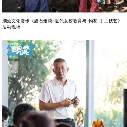
潮汕文化漫步《礐石走读×近代女校教育与“钩花”手工技艺》
活动现场