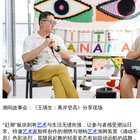
潮间故事会：《王璜生：离岸登高》分享现场
“赶潮”板块则将
艺术
与生活无缝衔接，让参与者感受潮汕日
常。特邀
艺术家
殷晖创作的潮绣与潮钩
艺术
渔网装置《涌动不
息》色彩浓烈，其随风起舞的轻盈姿态有如鼓动远航的战舞，