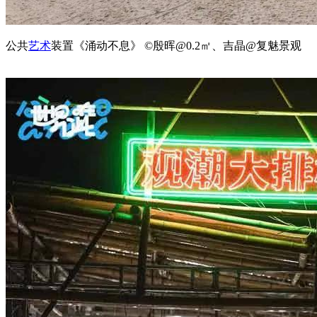
公共
艺术
装置《涌动不息》 ©殷晖@0.2㎡、吉晶@复魅景观