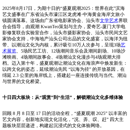
2025年8月17日，为期十日的“盛夏观潮2025：世界在此”滨海
艺文盛事在广东省汕头市濠江区龙虎滩·中海黄金海岸文旅小
镇圆满落幕。这场由广东省电影家协会、汕头市
文学
艺术
界联
合会指导，由观潮 KwanTeo策划与主办，爱奇艺-厦门大学电
影修复联合实验室合作，汕头市摄影家协会、汕头市民间文艺
家协会支持，中海地产汕头公司出品的文化盛宴，以海洋为纽
带、以潮汕文化为内核，累计吸引10万人次参与，呈现3场
艺
术展览
、5场民艺工坊、12场潮间音乐会及潮间剧场、10场沙
滩映画、4场潮间故事会、4场潮汕文化漫步与4场观潮大排
档。迈入第十年，盛夏观潮让潮汕文化在海浪声中焕发新生：
以跨文化的姿态，延续潮汕先民 “以海为径” 的开放基因，在
绵延 2.3 公里的海岸线上，搭建起一座连接传统与当代、潮汕
与世界的文化桥梁。
十日四大板块：从“观赏”到“生活”，解锁潮汕文化多维体验
回顾 8 月 8 日至 17 日的活动全程，“盛夏观潮 2025” 以丰富的
艺文内容，创新地实现文化活化，“况、弄、叹、赶” 四大主
题板块层层递进，构建起沉浸式的文化体验网络。