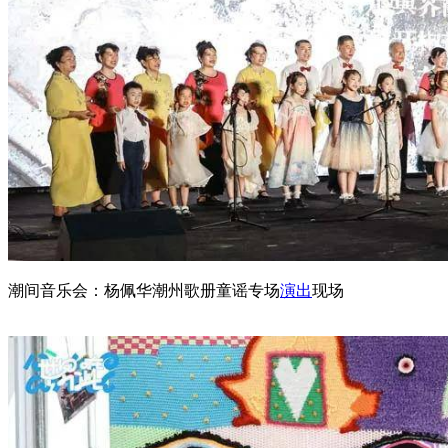
潮间音乐会：杨佩华潮州歌册童谣专场
演出
现场