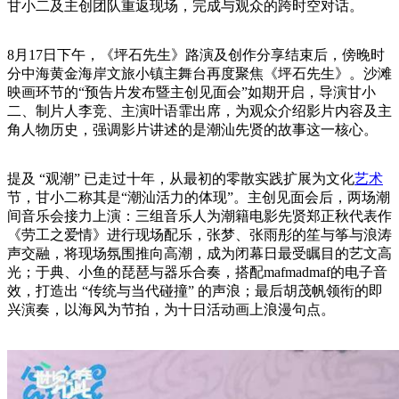
甘小二及主创团队重返现场，完成与观众的跨时空对话。
8月17日下午，《坪石先生》路演及创作分享结束后，傍晚时
分中海黄金海岸文旅小镇主舞台再度聚焦《坪石先生》。沙滩
映画环节的“预告片发布暨主创见面会”如期开启，导演甘小
二、制片人李竞、主演叶语霏出席，为观众介绍影片内容及主
角人物历史，强调影片讲述的是潮汕先贤的故事这一核心。
提及 “观潮” 已走过十年，从最初的零散实践扩展为文化
艺术
节，甘小二称其是“潮汕活力的体现”。主创见面会后，两场潮
间音乐会接力上演：三组音乐人为潮籍电影先贤郑正秋代表作
《劳工之爱情》进行现场配乐，张梦、张雨彤的笙与筝与浪涛
声交融，将现场氛围推向高潮，成为闭幕日最受瞩目的艺文高
光；于典、小鱼的琵琶与器乐合奏，搭配mafmadmaf的电子音
效，打造出 “传统与当代碰撞” 的声浪；最后胡茂帆领衔的即
兴演奏，以海风为节拍，为十日活动画上浪漫句点。