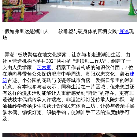
“假如弗里达是潮汕人——软雕塑与硬身体的官塘实践”
展览
现
场
“弄潮” 板块聚焦在地文化探索，让参与者走进潮汕生活。由
社区营造机构 “握手 302” 协办的 “走读师工作坊”，组建了一
支由人类学家、
艺术家
、档案工作者构成的知识伙伴团，7 位
在地向导带领公众探访澄海中学周边、潮阳双忠文化、礐石
建
筑
古迹、小公园的花砖与嵌瓷等城市角落，发掘日常里的潮汕
诗意。有本地参与者表示，同样生活在一片区域，但未想过还
有这样的漫步活动能够让人重新感受到“附近”的存在。更有非
遗铁枝木偶戏传承人许端杰、非遗油纸灯笼传承人陈炜跃、潮
汕抽纱学者杨少生联袂开设的民艺体验工坊，让参与者亲手操
纵木偶、编织灯笼、织物手钩，使潮汕手工艺的温度触手可
及。