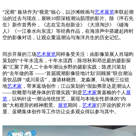
“况潮” 板块作为“视觉”核心，以沙滩映画与
艺术展览
串联起潮
汕的过去与现在，展映10部深植潮汕肌理的影片。除《坪石先
生》新作首秀外，《志在宝岛创新业》《大浪淘沙》《碰海
人》《一江春水向东流》等经典作品，在海浪声中搭建起跨时
空的影像对话，让观众重温潮汕与海洋共生的历史记忆。
同步开展的三场
艺术展览
同样备受关注：由影像策展人肖瑞昀
策划的“十年水流东，十年水流西：陈培秋和邓忠庭的摄影探
索”汇聚了两人二十余年潮汕乡野的摄影实践；陈虎川策划
的“去年做的茶 ——‘首届观潮影像驻地计划’回顾展”联合潮汕
茶饮品牌 “成川茶店”，邀请林晓胜、龙淼渊、马海蛟三位驻
地
艺术家
，带来返场创作；江山策划的“假如弗里达是潮汕人
——软雕塑与硬身体的官塘实践”则是
艺术家
黄嘉榆的个人
展
览
，以钩针这一潮汕传统技艺，展现与本地女性群体的“内
敛”大相迥异的精神图景。
展览
期间，
艺术家
们开设的胶片冲
显、蓝晒集体创作等工作坊让众多观众得以参与其中。