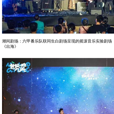
潮间剧场：六甲番乐队联同生白剧场呈现的摇滚音乐实验剧场
《出海》