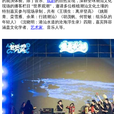
的观演体验。除了音乐、
戏剧
的自然呈现，深耕全球潮汕文化
现场的播客栏目 “世界观潮”，邀请多位根植潮汕文化土壤的
特别嘉宾参与现场录制，共有《王璜生：离岸登高》《姚斯
青、栾雪雁、余果：行踏潮汕》《胡茂帆、何世敏：组乐队的
年轻人》《沈晓明：港汕水道的沧海浮生录》四期，嘉宾阵容
涵盖文化学者、
艺术家
、音乐人等。