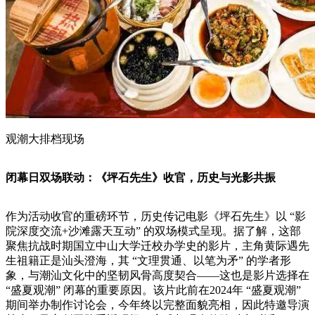
观潮大排档现场
闭幕日双场联动：《坪石先生》收官，历史与光影共振
作为活动收官的重磅环节，历史传记电影《坪石先生》以 “影
院深度交流+沙滩露天互动” 的双场模式呈现。据了解，这部
聚焦抗战时期国立中山大学迁校办学史的影片，主角黄际遇先
生祖籍正是汕头澄海，其 “文理贯通、以笔为矛” 的学者形
象，与潮汕文化中的坚韧风骨高度契合——这也是影片选择在
“盛夏观潮” 闭幕的重要原因。该片此前在2024年 “盛夏观潮”
期间举办制作讨论会，今年终以完整面貌亮相，因此特邀导演