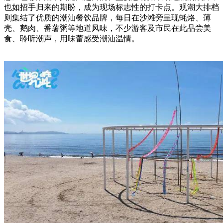
也如招手归来的期盼，成为现场标志性的打卡点。观潮大排档
则集结了优质的潮汕餐饮品牌，每日在沙滩旁呈现蚝烙、薄
壳、鹅肉、番薯粥等地道风味，不少游客及市民在此品尝美
食、聆听潮声，用味蕾感受潮汕温情。