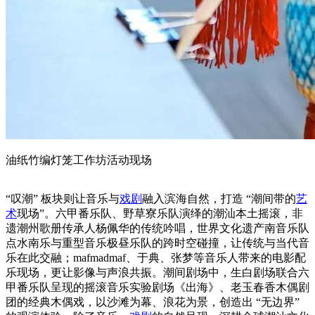
油纸竹编灯笼工作坊活动现场
“叹潮” 板块则让音乐与
戏剧
融入滨海自然，打造 “潮间带的
艺
术
现场”。六甲番乐队、野草寮乐队演绎的潮汕本土摇滚，非
遗潮州歌册传承人杨佩华的传统吟唱，世界文化遗产南音乐队
点水南乐与重型音乐极昼乐队的跨时空碰撞，让传统与当代音
乐在此交融；mafmadmaf、于典、张梦等音乐人带来的电影配
乐现场，更让影像与声浪共振。潮间剧场中，生白剧场联合六
甲番乐队呈现的摇滚音乐实验剧场《出海》、老玉春香木偶剧
团的经典木偶戏，以沙滩为幕、浪花为景，创造出 “无边界”