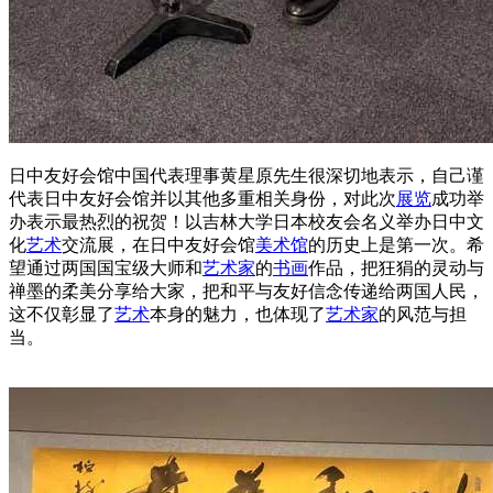
日中友好会馆中国代表理事黄星原先生很深切地表示，自己谨
代表日中友好会馆并以其他多重相关身份，对此次
展览
成功举
办表示最热烈的祝贺！以吉林大学日本校友会名义举办日中文
化
艺术
交流展，在日中友好会馆
美术馆
的历史上是第一次。希
望通过两国国宝级大师和
艺术家
的
书画
作品，把狂狷的灵动与
禅墨的柔美分享给大家，把和平与友好信念传递给两国人民，
这不仅彰显了
艺术
本身的魅力，也体现了
艺术家
的风范与担
当。