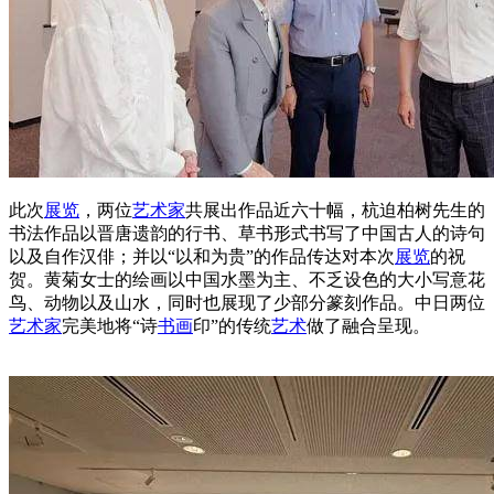
此次
展览
，两位
艺术家
共展出作品近六十幅，杭迫柏树先生的
书法作品以晋唐遗韵的行书、草书形式书写了中国古人的诗句
以及自作汉俳；并以“以和为贵”的作品传达对本次
展览
的祝
贺。黄菊女士的绘画以中国水墨为主、不乏设色的大小写意花
鸟、动物以及山水，同时也展现了少部分篆刻作品。中日两位
艺术家
完美地将“诗
书画
印”的传统
艺术
做了融合呈现。