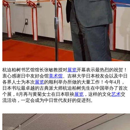
杭迫柏树书艺馆馆长张敏教授对
展览
开幕表示最热烈的祝贺！
衷心感谢日中友好会馆
美术馆
、吉林大学日本校友会以及中日
各界人士为本次
展览
的顺利举办所做的大量工作！今年4月，
日本书坛最卓越的古典派大师杭迫柏树先生在中国举办了首次
个展，8月再与黄菊女士在日本联袂
展览
，这样的文化
艺术
交
流活动，一定会成为中日世代友好的促进剂。