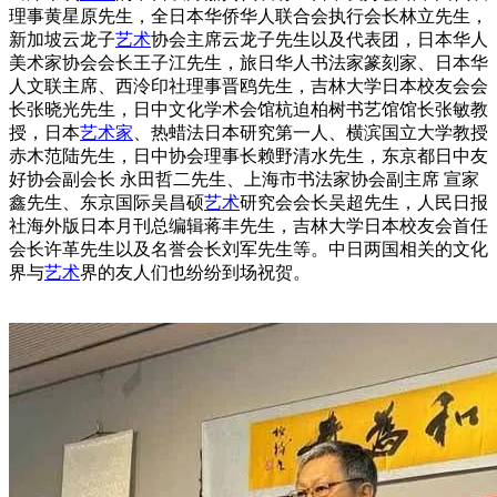
理事黄星原先生，全日本华侨华人联合会执行会长林立先生，
新加坡云龙子
艺术
协会主席云龙子先生以及代表团，日本华人
美术家协会会长王子江先生，旅日华人书法家篆刻家、日本华
人文联主席、西泠印社理事晋鸥先生，吉林大学日本校友会会
长张晓光先生，日中文化学术会馆杭迫柏树书艺馆馆长张敏教
授，日本
艺术家
、热蜡法日本研究第一人、横滨国立大学教授
赤木范陆先生，日中协会理事长赖野清水先生，东京都日中友
好协会副会长 永田哲二先生、上海市书法家协会副主席 宣家
鑫先生、东京国际吴昌硕
艺术
研究会会长吴超先生，人民日报
社海外版日本月刊总编辑蒋丰先生，吉林大学日本校友会首任
会长许革先生以及名誉会长刘军先生等。中日两国相关的文化
界与
艺术
界的友人们也纷纷到场祝贺。