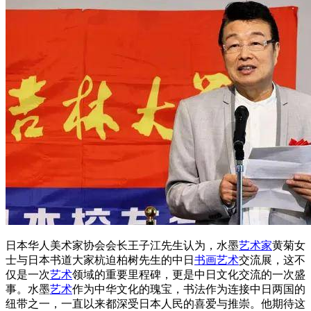
日本华人美术家协会会长王子江先生认为，水墨
艺术家
黄菊女
士与日本书道大家杭迫柏树先生的中日
书画
艺术
交流展，这不
仅是一次
艺术
领域的重要里程碑，更是中日文化交流的一次盛
事。水墨
艺术
作为中华文化的瑰宝，书法作为连接中日两国的
纽带之一，一直以来都深受日本人民的喜爱与推崇。他期待这