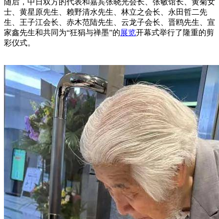
随后，中日双方的代表和嘉宾张晓光会长、张敏馆长、黄菊女
士、黄星原先生、赖野清水先生、林立之会长、永田哲二先
生、王子江会长、赤木范陆先生、云龙子会长、晋鸥先生、宣
家鑫先生和共同为“狂狷与禅墨”的
展览
开幕式举行了隆重的剪
彩仪式。