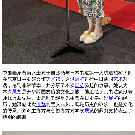
中国画家黄菊女士对于自己能与日本书道第一人杭迫柏树大师
在东京日中友好会馆
美术馆
，通过
展览
进行中日两国
艺术
对
话，感到非常荣幸。并分享了本次
展览
缘起的故事。她认为，
本次
展览
是升华两国友谊的文化之旅。她追忆了其书法篆刻老
师张万鑫先生、太老师罗继祖先生曾在日本举办过
展览
的经
历，她深感此次
展览
的意义非凡，既是历史的继承，也是文化
的传承。并对主办方与各协办方对本次
展览
的鼎力支持表达了
特别的感谢。