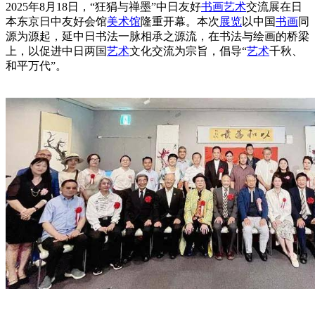
2025年8月18日，“狂狷与禅墨”中日友好
书画
艺术
交流展在日
本东京日中友好会馆
美术馆
隆重开幕。本次
展览
以中国
书画
同
源为源起，延中日书法一脉相承之源流，在书法与绘画的桥梁
上，以促进中日两国
艺术
文化交流为宗旨，倡导“
艺术
千秋、
和平万代”。