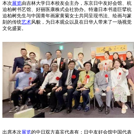
本次
展览
由吉林大学日本校友会主办，东京日中友好会馆、杭
迫柏树书艺馆、好丽医康株式会社协办。特邀日本书道巨擘杭
迫柏树先生与中国青年画家黄菊女士共同呈现书法、绘画与篆
刻的传统
艺术
风貌，为日本观众以及在日华人带来了一场视觉
文化盛宴。
出席本次
展览
的中日双方嘉宾代表有：日中友好会馆中国代表