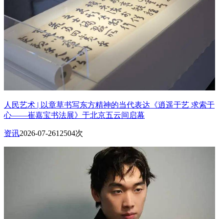
人民艺术 | 以章草书写东方精神的当代表达《逍遥于艺 求索于
心——崔嘉宝书法展》于北京五云间启幕
资讯
2026-07-26
12504次