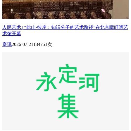
人民艺术 | “此山·彼岸：知识分子的艺术路径”在北京噫吁唏艺
术馆开幕
资讯
2026-07-21
134751次