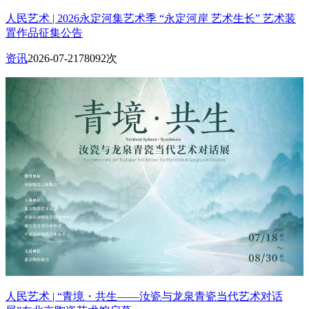
人民艺术 | 2026永定河集艺术季 “永定河岸 艺术生长” 艺术装
置作品征集公告
资讯
2026-07-21
78092次
人民艺术 | “青境・共生——汝瓷与龙泉青瓷当代艺术对话