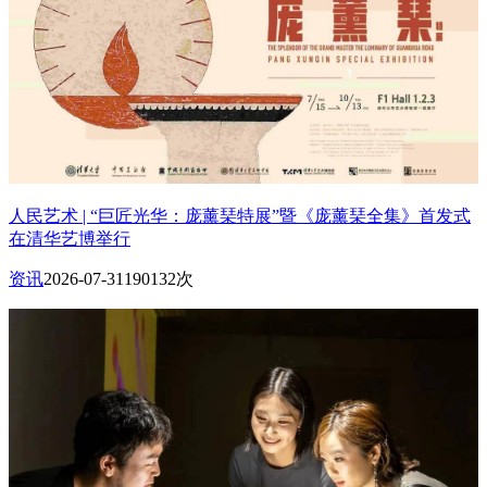
人民艺术 | “巨匠光华：庞薰琹特展”暨《庞薰琹全集》首发式
在清华艺博举行
资讯
2026-07-31
190132次