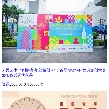
人民艺术 | "刺桐海海 丝路创享"：首届"泉州杯"世遗文创大赛
颁奖仪式圆满落幕
资讯
2026-08-04
168080次