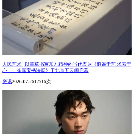
人民艺术 | 以章草书写东方精神的当代表达《逍遥于艺 求索于
心——崔嘉宝书法展》于北京五云间启幕
资讯
2026-07-26
12516次