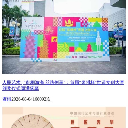
人民艺术 | "刺桐海海 丝路创享"：首届"泉州杯"世遗文创大赛
颁奖仪式圆满落幕
资讯
2026-08-04
168092次