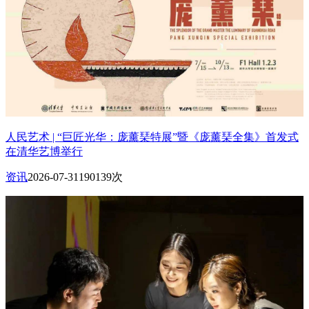
人民艺术 | “巨匠光华：庞薰琹特展”暨《庞薰琹全集》首发式
在清华艺博举行
资讯
2026-07-31
190139次