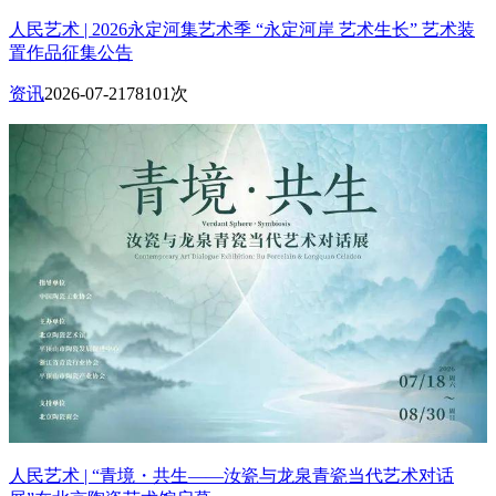
人民艺术 | 2026永定河集艺术季 “永定河岸 艺术生长” 艺术装
置作品征集公告
资讯
2026-07-21
78101次
人民艺术 | “青境・共生——汝瓷与龙泉青瓷当代艺术对话