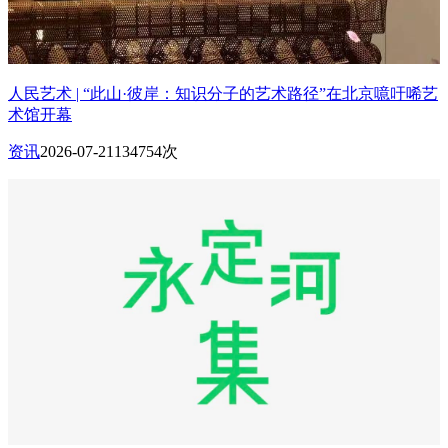
人民艺术 | “此山·彼岸：知识分子的艺术路径”在北京噫吁唏艺
术馆开幕
资讯
2026-07-21
134754次