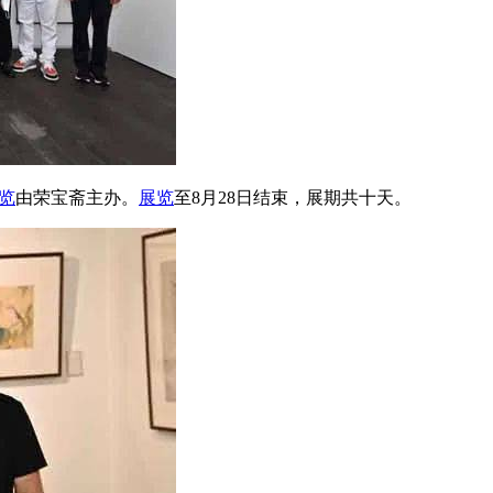
览
由荣宝斋主办。
展览
至8月28日结束，展期共十天。