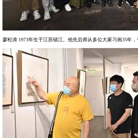
廖松涛 1973年生于江苏镇江。他先后师从多位大家习画35