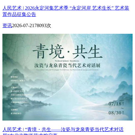
人民艺术 | 2026永定河集艺术季 “永定河岸 艺术生长” 艺术装
置作品征集公告
资讯
2026-07-21
78093次
人民艺术 | “青境・共生——汝瓷与龙泉青瓷当代艺术对话