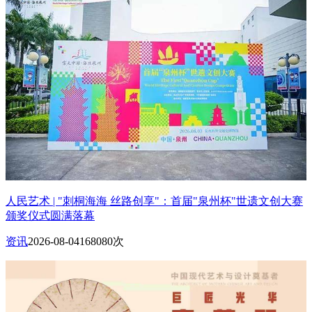
人民艺术 | "刺桐海海 丝路创享"：首届"泉州杯"世遗文创大赛
颁奖仪式圆满落幕
资讯
2026-08-04
168080次