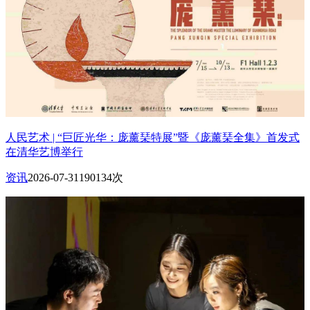
人民艺术 | “巨匠光华：庞薰琹特展”暨《庞薰琹全集》首发式
在清华艺博举行
资讯
2026-07-31
190134次