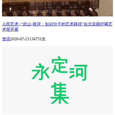
人民艺术 | “此山·彼岸：知识分子的艺术路径”在北京噫吁唏艺
术馆开幕
资讯
2026-07-21
134751次