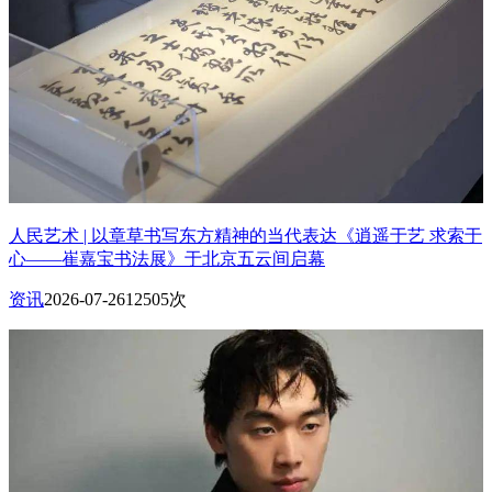
人民艺术 | 以章草书写东方精神的当代表达《逍遥于艺 求索于
心——崔嘉宝书法展》于北京五云间启幕
资讯
2026-07-26
12505次