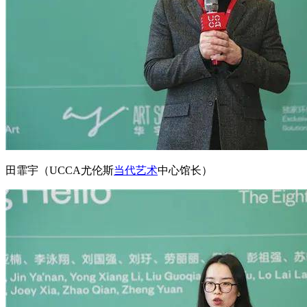
田霏宇（UCCA尤伦斯
当代艺术
中心馆长）