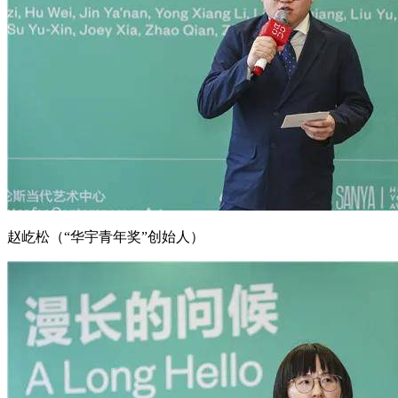
赵屹松（“华宇青年奖”创始人）