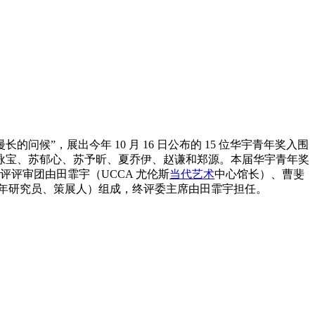
的问候”，展出今年 10 月 16 日公布的 15 位华宇青年奖入围
咏宝、苏郁心、苏予昕、夏乔伊、赵谦和郑源。本届华宇青年奖
终评评审团由田霏宇（UCCA 尤伦斯
当代艺术
中心馆长）、曹斐
年研究员、策展人）组成，终评委主席由田霏宇担任。