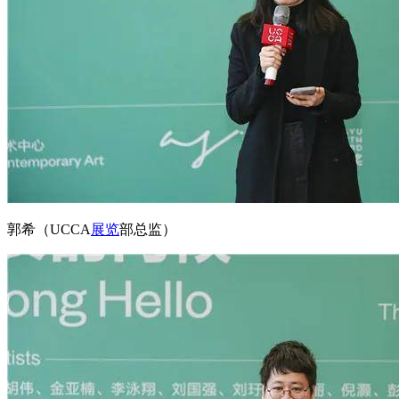
郭希（UCCA
展览
部总监）