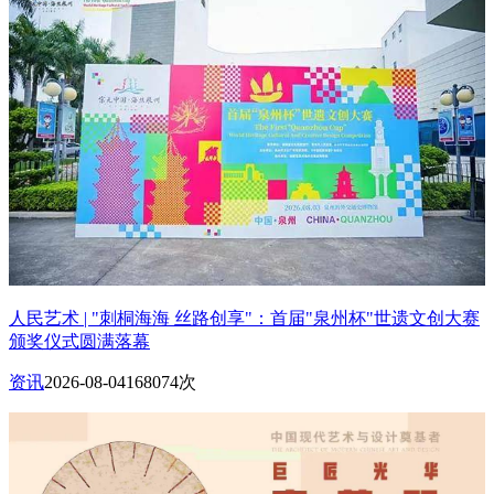
人民艺术 | "刺桐海海 丝路创享"：首届"泉州杯"世遗文创大赛
颁奖仪式圆满落幕
资讯
2026-08-04
168074次