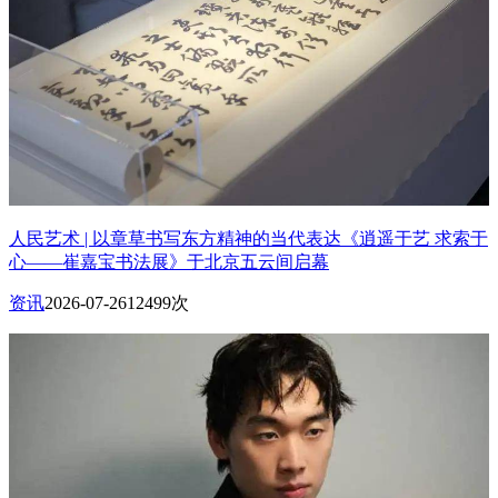
人民艺术 | 以章草书写东方精神的当代表达《逍遥于艺 求索于
心——崔嘉宝书法展》于北京五云间启幕
资讯
2026-07-26
12499次