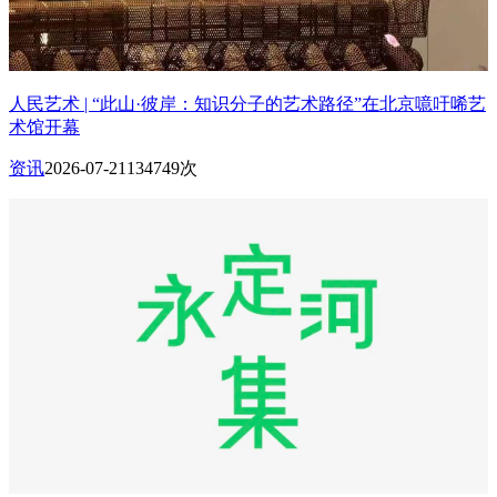
人民艺术 | “此山·彼岸：知识分子的艺术路径”在北京噫吁唏艺
术馆开幕
资讯
2026-07-21
134749次