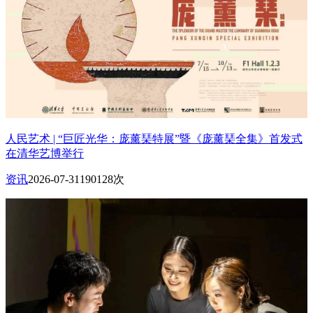
人民艺术 | “巨匠光华：庞薰琹特展”暨《庞薰琹全集》首发式
在清华艺博举行
资讯
2026-07-31
190128次