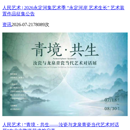
人民艺术 | 2026永定河集艺术季 “永定河岸 艺术生长” 艺术装
置作品征集公告
资讯
2026-07-21
78089次
人民艺术 | “青境・共生——汝瓷与龙泉青瓷当代艺术对话