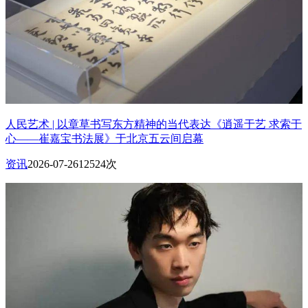
人民艺术 | 以章草书写东方精神的当代表达《逍遥于艺 求索于
心——崔嘉宝书法展》于北京五云间启幕
资讯
2026-07-26
12524次