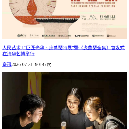
人民艺术 | “巨匠光华：庞薰琹特展”暨《庞薰琹全集》首发式
在清华艺博举行
资讯
2026-07-31
190147次