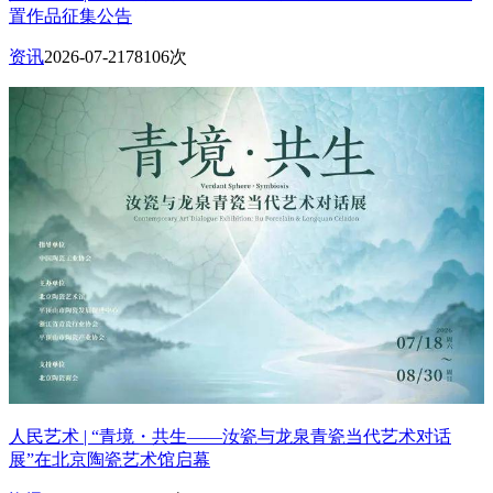
置作品征集公告
资讯
2026-07-21
78106次
人民艺术 | “青境・共生——汝瓷与龙泉青瓷当代艺术对话
展”在北京陶瓷艺术馆启幕