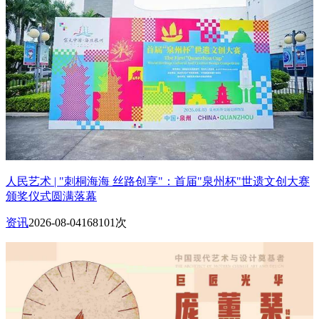
人民艺术 | "刺桐海海 丝路创享"：首届"泉州杯"世遗文创大赛
颁奖仪式圆满落幕
资讯
2026-08-04
168101次