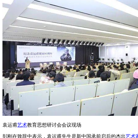
袁运甫
艺术
教育思想研讨会会议现场
彭刚在致辞中表示，袁运甫先生是新中国承前启后的杰出
艺术