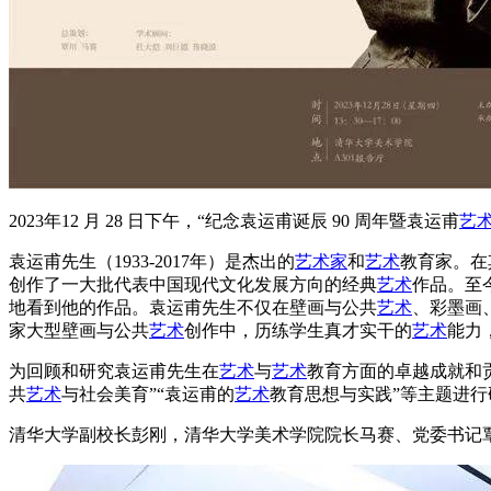
2023年12 月 28 日下午，“纪念袁运甫诞辰 90 周年暨袁运甫
艺
袁运甫先生（1933-2017年）是杰出的
艺术家
和
艺术
教育家。在
创作了一大批代表中国现代文化发展方向的经典
艺术
作品。至
地看到他的作品。袁运甫先生不仅在壁画与公共
艺术
、彩墨画
家大型壁画与公共
艺术
创作中，历练学生真才实干的
艺术
能力
为回顾和研究袁运甫先生在
艺术
与
艺术
教育方面的卓越成就和
共
艺术
与社会美育”“袁运甫的
艺术
教育思想与实践”等主题进行
清华大学副校长彭刚，清华大学美术学院院长马赛、党委书记