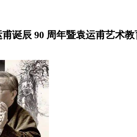
甫诞辰 90 周年暨袁运甫艺术