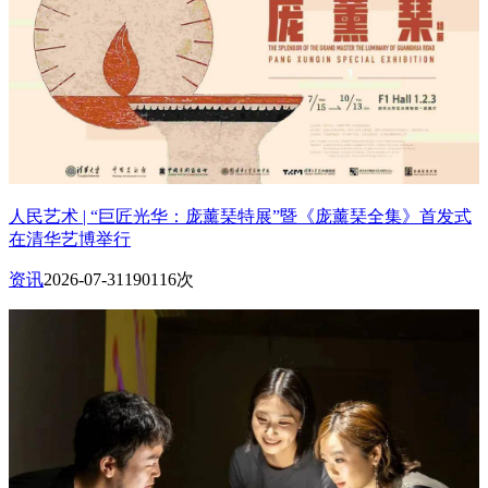
人民艺术 | “巨匠光华：庞薰琹特展”暨《庞薰琹全集》首发式
在清华艺博举行
资讯
2026-07-31
190116次