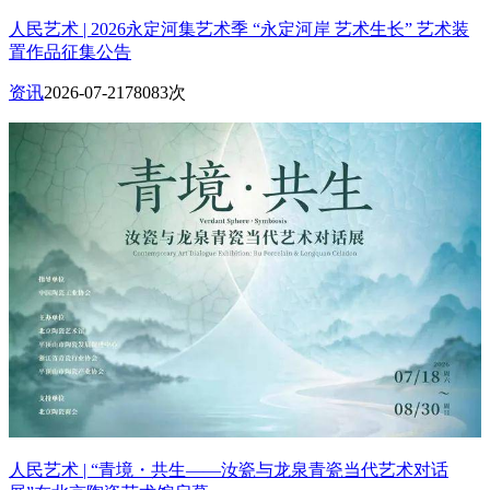
人民艺术 | 2026永定河集艺术季 “永定河岸 艺术生长” 艺术装
置作品征集公告
资讯
2026-07-21
78083次
人民艺术 | “青境・共生——汝瓷与龙泉青瓷当代艺术对话