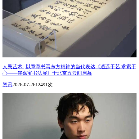
人民艺术 | 以章草书写东方精神的当代表达《逍遥于艺 求索于
心——崔嘉宝书法展》于北京五云间启幕
资讯
2026-07-26
12491次