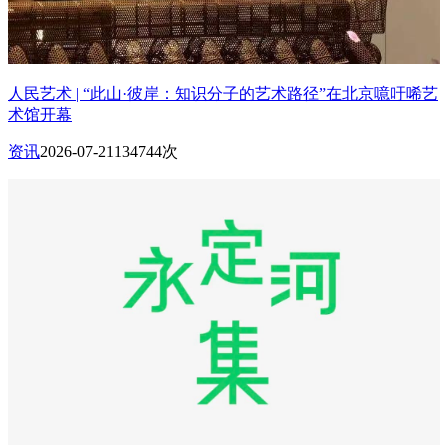
人民艺术 | “此山·彼岸：知识分子的艺术路径”在北京噫吁唏艺
术馆开幕
资讯
2026-07-21
134744次