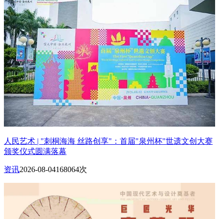
人民艺术 | "刺桐海海 丝路创享"：首届"泉州杯"世遗文创大赛
颁奖仪式圆满落幕
资讯
2026-08-04
168064次