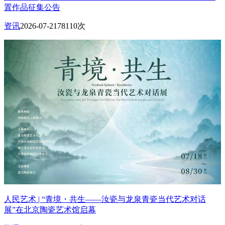
置作品征集公告
资讯
2026-07-21
78110次
人民艺术 | “青境・共生——汝瓷与龙泉青瓷当代艺术对话
展”在北京陶瓷艺术馆启幕