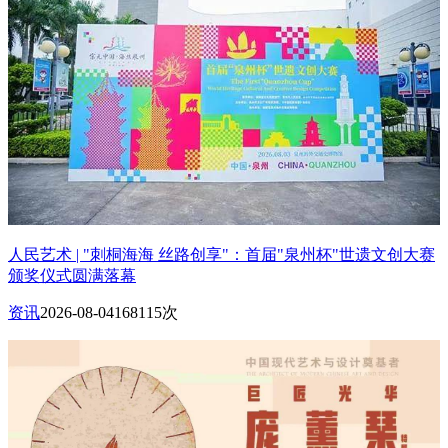
人民艺术 | "刺桐海海 丝路创享"：首届"泉州杯"世遗文创大赛
颁奖仪式圆满落幕
资讯
2026-08-04
168115次