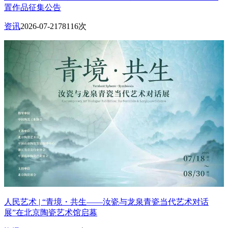
置作品征集公告
资讯
2026-07-21
78116次
人民艺术 | “青境・共生——汝瓷与龙泉青瓷当代艺术对话
展”在北京陶瓷艺术馆启幕