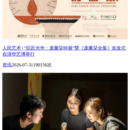
人民艺术 | “巨匠光华：庞薰琹特展”暨《庞薰琹全集》首发式
在清华艺博举行
资讯
2026-07-31
190156次