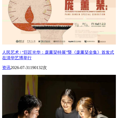
人民艺术 | “巨匠光华：庞薰琹特展”暨《庞薰琹全集》首发式
在清华艺博举行
资讯
2026-07-31
190132次