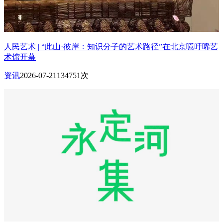
人民艺术 | “此山·彼岸：知识分子的艺术路径”在北京噫吁唏艺
术馆开幕
资讯
2026-07-21
134751次