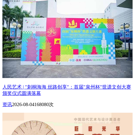
人民艺术 | "刺桐海海 丝路创享"：首届"泉州杯"世遗文创大赛
颁奖仪式圆满落幕
资讯
2026-08-04
168080次