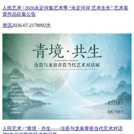
人民艺术 | 2026永定河集艺术季 “永定河岸 艺术生长” 艺术装
置作品征集公告
资讯
2026-07-21
78092次
人民艺术 | “青境・共生——汝瓷与龙泉青瓷当代艺术对话