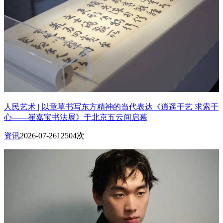
人民艺术 | 以章草书写东方精神的当代表达《逍遥于艺 求索于
心——崔嘉宝书法展》于北京五云间启幕
资讯
2026-07-26
12504次