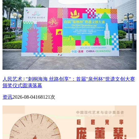
人民艺术 | "刺桐海海 丝路创享"：首届"泉州杯"世遗文创大赛
颁奖仪式圆满落幕
资讯
2026-08-04
168121次