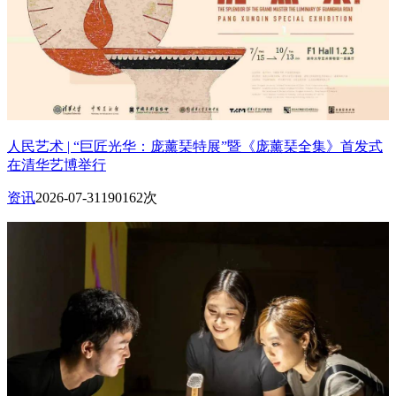
人民艺术 | “巨匠光华：庞薰琹特展”暨《庞薰琹全集》首发式
在清华艺博举行
资讯
2026-07-31
190162次