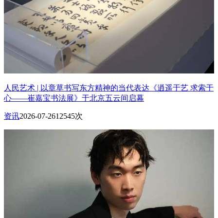
人民艺术 | 以章草书写东方精神的当代表达《逍遥于艺 求索于
心——崔嘉宝书法展》于北京五云间启幕
资讯
2026-07-26
12545次