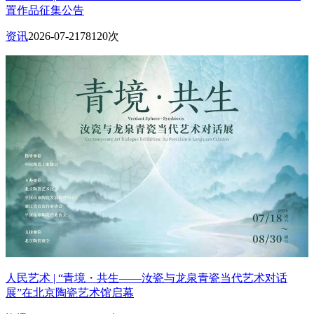
置作品征集公告
资讯
2026-07-21
78120次
人民艺术 | “青境・共生——汝瓷与龙泉青瓷当代艺术对话
展”在北京陶瓷艺术馆启幕