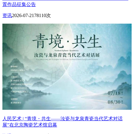
置作品征集公告
资讯
2026-07-21
78110次
人民艺术 | “青境・共生——汝瓷与龙泉青瓷当代艺术对话
展”在北京陶瓷艺术馆启幕