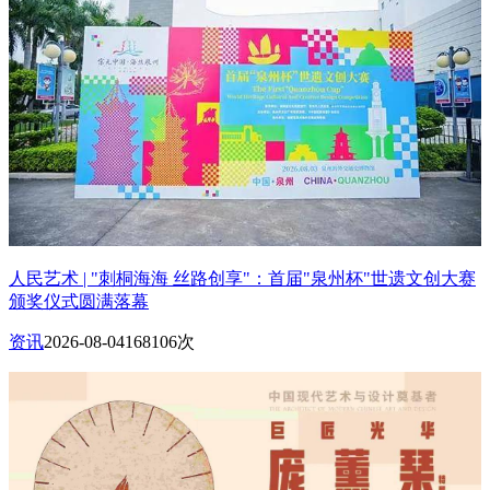
人民艺术 | "刺桐海海 丝路创享"：首届"泉州杯"世遗文创大赛
颁奖仪式圆满落幕
资讯
2026-08-04
168106次