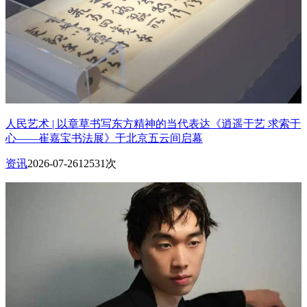
人民艺术 | 以章草书写东方精神的当代表达《逍遥于艺 求索于
心——崔嘉宝书法展》于北京五云间启幕
资讯
2026-07-26
12531次