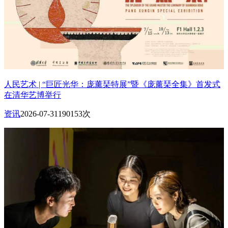
人民艺术 | “巨匠光华：庞薰琹特展”暨《庞薰琹全集》首发式
在清华艺博举行
资讯
2026-07-31
190153次