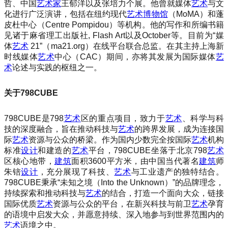
哲、中国
艺术家
王郁洋以及张培力个展。他曾就媒体
艺术
与文
化进行广泛演讲，包括在纽约现代
艺术
博物馆
（MoMA）和蓬
皮杜中心（Centre Pompidou）等机构。他的写作和所编书籍
见诸于麻省理工出版社, Flash Art以及October等。目前为“媒
体
艺术
21”（ma21.org）在线平台联合总监。在其主持上海新
时线媒体
艺术
中心（CAC）期间，亦将其发展为国际媒体
艺
术
论述与实践的枢纽之一。
关于798CUBE
798CUBE是798
艺术
区的重点项目，致力于
艺术
、科学与科
技的深度融合，旨在推动科技与
艺术
的跨界发展，成为连接国
际
艺术
资源与公众的桥梁。作为国内少数完全按国际
艺术
机构
标准
设计
和建造的
艺术
平台，798CUBE坐落于北京798
艺术
区核心地带，
建筑
面积3600平方米，由中国当代著名
建筑
师
朱锫
设计
，充分展现了科技、
艺术
与工业遗产的独特结合。
798CUBE秉承“未知之境（Into the Unknown）”的品牌理念，
持续探索和推动科技与
艺术
的结合，打造一个面向大众，链接
国际优质
艺术
资源与公众的平台，在新兴科技与前卫
艺术
孕育
的语境中启发大众，并愿意持续、深入地参与到世界范围内的
艺术
语境之中。