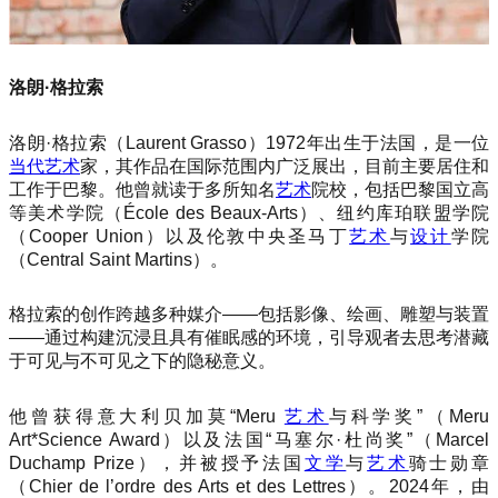
洛朗·格拉索
洛朗·格拉索（Laurent Grasso）1972年出生于法国，是一位
当代艺术
家，其作品在国际范围内广泛展出，目前主要居住和
工作于巴黎。他曾就读于多所知名
艺术
院校，包括巴黎国立高
等美术学院（École des Beaux-Arts）、纽约库珀联盟学院
（Cooper Union）以及伦敦中央圣马丁
艺术
与
设计
学院
（Central Saint Martins）。
格拉索的创作跨越多种媒介——包括影像、绘画、雕塑与装置
——通过构建沉浸且具有催眠感的环境，引导观者去思考潜藏
于可见与不可见之下的隐秘意义。
他曾获得意大利贝加莫“Meru
艺术
与科学奖”（Meru
Art*Science Award）以及法国“马塞尔·杜尚奖”（Marcel
Duchamp Prize），并被授予法国
文学
与
艺术
骑士勋章
（Chier de l’ordre des Arts et des Lettres）。2024年，由