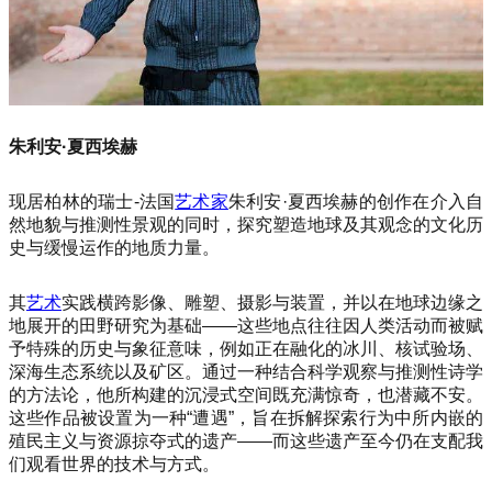
朱利安·夏西埃赫
现居柏林的瑞士-法国
艺术家
朱利安·夏西埃赫的创作在介入自
然地貌与推测性景观的同时，探究塑造地球及其观念的文化历
史与缓慢运作的地质力量。
其
艺术
实践横跨影像、雕塑、摄影与装置，并以在地球边缘之
地展开的田野研究为基础——这些地点往往因人类活动而被赋
予特殊的历史与象征意味，例如正在融化的冰川、核试验场、
深海生态系统以及矿区。通过一种结合科学观察与推测性诗学
的方法论，他所构建的沉浸式空间既充满惊奇，也潜藏不安。
这些作品被设置为一种“遭遇”，旨在拆解探索行为中所内嵌的
殖民主义与资源掠夺式的遗产——而这些遗产至今仍在支配我
们观看世界的技术与方式。