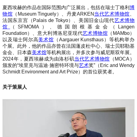
夏西埃赫的作品在国际范围内广泛展出，包括在瑞士丁格利
博
物馆
（Museum Tinguely）、丹麦ARKEN
当代艺术
博物馆
、
法国东京宫（Palais de Tokyo）、美国旧金山现代
艺术
博物
馆
（SFMOMA）、德国朗根基金会（Langen
Foundation）、意大利博洛尼亚现代
艺术
博物馆
（MAMbo）
以及瑞士阿尔高
美术馆
（Aargauer Kunsthaus）等机构举办
个展。此外，他的作品亦曾在法国蓬皮杜中心、瑞士贝耶勒基
金会、日本森
美术馆
等机构展出，并多次参与威尼斯双年展。
2024年，夏西埃赫成为由洛杉矶
当代艺术
博物馆
（MOCA）
颁发的“埃里克与温迪·施密特环境与
艺术
奖”（Eric and Wendy
Schmidt Environment and Art Prize）的首位获奖者。
关于策展人