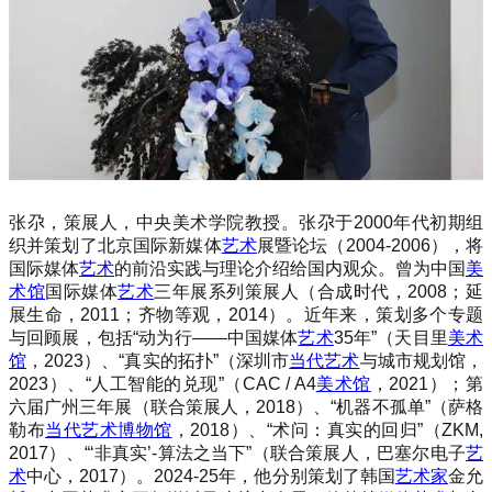
张尕，策展人，中央美术学院教授。张尕于2000年代初期组
织并策划了北京国际新媒体
艺术
展暨论坛（2004-2006），将
国际媒体
艺术
的前沿实践与理论介绍给国内观众。曾为中国
美
术馆
国际媒体
艺术
三年展系列策展人（合成时代，2008；延
展生命，2011；齐物等观，2014）。近年来，策划多个专题
与回顾展，包括“动为行——中国媒体
艺术
35年”（天目里
美术
馆
，2023）、“真实的拓扑”（深圳市
当代艺术
与城市规划馆，
2023）、“人工智能的兑现”（CAC / A4
美术馆
，2021）；第
六届广州三年展（联合策展人，2018）、“机器不孤单”（萨格
勒布
当代艺术
博物馆
，2018）、“术问：真实的回归”（ZKM,
2017）、“‘非真实’-算法之当下”（联合策展人，巴塞尔电子
艺
术
中心，2017）。2024-25年，他分别策划了韩国
艺术家
金允