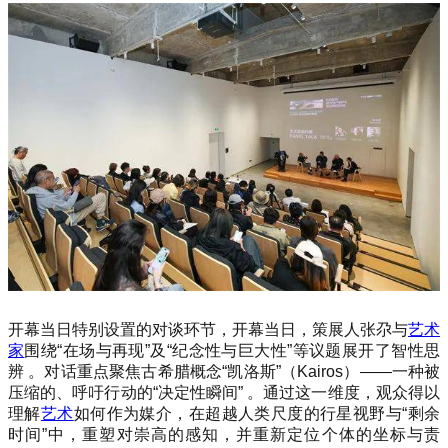
开幕当日特别设置的对谈环节，开幕当日，策展人张尕与
艺术
家
围绕“在场与再现”及“纪念性与巨大性”等议题展开了智性思
辨 。对话重点聚焦古希腊概念“凯洛斯”（Kairos）——一种被
压缩的、呼吁行动的“决定性瞬间” 。通过这一维度，观众得以
理解
艺术
如何作为媒介，在超越人类尺度的行星视野与“剩余
时间”中，重塑对崇高的感知，并重新定位个体的坐标与责