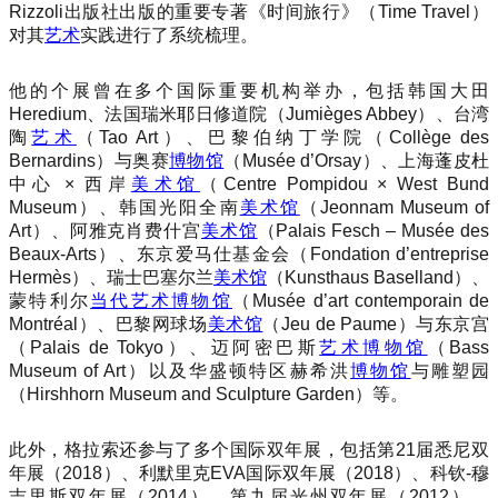
Rizzoli出版社出版的重要专著《时间旅行》（
Time Travel
）
对其
艺术
实践进行了系统梳理。
他的个展曾在多个国际重要机构举办，包括韩国大田
Heredium、法国瑞米耶日修道院（Jumièges Abbey）、台湾
陶
艺术
（Tao Art）、巴黎伯纳丁学院（Collège des
Bernardins）与奥赛
博物馆
（Musée d’Orsay）、上海蓬皮杜
中心 × 西岸
美术馆
（Centre Pompidou × West Bund
Museum）、韩国光阳全南
美术馆
（Jeonnam Museum of
Art）、阿雅克肖费什宫
美术馆
（Palais Fesch – Musée des
Beaux-Arts）、东京爱马仕基金会（Fondation d’entreprise
Hermès）、瑞士巴塞尔兰
美术馆
（Kunsthaus Baselland）、
蒙特利尔
当代艺术
博物馆
（Musée d’art contemporain de
Montréal）、巴黎网球场
美术馆
（Jeu de Paume）与东京宫
（Palais de Tokyo）、迈阿密巴斯
艺术
博物馆
（Bass
Museum of Art）以及华盛顿特区赫希洪
博物馆
与雕塑园
（Hirshhorn Museum and Sculpture Garden）等。
此外，格拉索还参与了多个国际双年展，包括第21届悉尼双
年展（2018）、利默里克EVA国际双年展（2018）、科钦-穆
吉里斯双年展（2014）、第九届光州双年展（2012）、