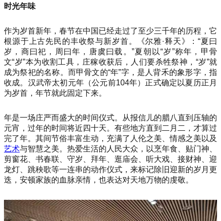
时光年味
作为岁首新年，春节在中国已经走过了至少三千年的历程，它
根源于上古先民的丰收祭与新岁首。《尔雅·释天》：“夏曰
岁，商曰祀，周曰年，唐虞曰载。”夏朝以“岁”称年，甲骨
文“岁”本为收割工具，庄稼收获后，人们要杀牲祭神，“岁”就
成为祭祀的名称。而甲骨文的“年”字，是人背禾的象形字，指
收成。汉武帝太初元年（公元前104年）正式确定以夏历正月
为岁首，年节就此固定下来。
年是一场庄严而盛大的时间仪式。从报信儿的腊八直到压轴的
元宵，过年的时间将近四十天。有些地方直到二月二，才算过
完了年。其间节俗丰富生动，充满了人伦之美、情感之美以及
艺术
与智慧之美。热爱生活的人民大众，以烹年食、贴门神、
剪窗花、书春联、守岁、拜年、逛庙会、听大戏、接财神、迎
龙灯、跳秧歌等一连串的动作仪式，来标记除旧迎新的岁月更
迭，安顿家族的血脉亲情，也表达对天地万物的虔敬。