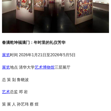
春满乾坤福满门：年时里的礼仪芳华
展览
时间 2026年1月21日至2026年5月5日
展览
地点 清华大学
艺术
博物馆
三层展厅
总 策 划 鲁晓波
艺术
总监 邓 岩
策 展 人 孙艺玮 蔡 煜