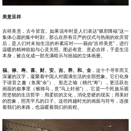
美意呈祥
吉祥美意，古今皆宜。如果说年时是人们表达“驱邪降福”这一
集体心愿的集中时刻，那么在所有庄严的仪式与热闹的欢庆背
后，是人们对未知生活的朴素应对——藉由“吉祥美意”，进行
温暖的精神鼓励与心灵关照。图必有意、意必吉祥，于是生活
本身，被点化成一部充满暗示与祝福的立体画册。
福、禄、寿、喜、财、安、吉、养、和、全
，这十个寻常而又
深邃的汉字，凝聚着中国人对圆满生活的全部想象。它们化身
于谐音之趣（鱼寓“余”）、形态之喻（桃代“寿”），更活跃在
画面的叙事里（猴骑马，意“马上封侯”）。它是一个民族乐观
而坚韧的生活哲学：用柔软的文化，消化坚硬的现实；用美好
的想象，照亮平凡的日子。这些跨越时光的画面与符号，连接
着我们的来路，也温暖着我们的前程。