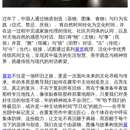
过年了，中国人通过物质创造（器物、图像、食物）与行为实
践（仪式、禁忌、庆祝）， 将自然时间转化为文化时间，并
在这一过程中完成家族伦理的强化、社区共同体的认同，以及
对天地自然的感恩与对话。我们将“物”（文物）与“事”（民
俗）并置、“雅”（馆藏）与“俗”（田野）对话、“古”（传统）
与“今”（当代）链接，试图通过系列
展览
梳理、活化中华优秀
传统民间文化，呈现其中蕴含的生活智慧、美学观念与精神世
界，搭建传统与现代的对话桥梁。
展览
不仅是一场怀旧之旅，更是一次面向未来的文化寻根与传
承。年的本质是教导我们如何在庸常中主动创造意义、点亮生
活。真正的复兴，不在于复刻所有旧俗，而在于像准备年夜饭
那样专注地投入，像张贴春联那样郑重地期许。只要我们对美
好生活的创造不熄，年的精神就永不会消亡。“年”给予我们的
终极启示，或许是一种主动将时间“节日化”的能力——在寻常
光阴中标记意义，在重复劳作中灌注匠心，在个体存在中呼应
集体韵律。这份能力，让文化不再沉睡于典籍，而苏醒于每个
当下的选择与创造。我们在这个由器物、图像与故事构筑的
展