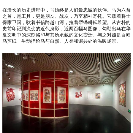
在漫长的历史进程中，马始终是人们最忠诚的伙伴。马为六畜
之首，是工具，更是朋友、战友，乃至精神寄托。它载着将士
保家卫国，驮着书信跨越山河，拉着犁铧耕耘希望。从古朴的
史前印记到流变的近代身影，近两百幅马图像，勾勒出马在华
夏文明中的深刻烙印与其所承载的文化变迁。与之对照是百幅
马剪纸，生动描绘马与自然、人类和谐共处的温暖场景。