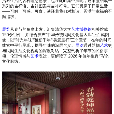
括对生活的各种理想愿景，也在此时集中展现，逐渐凝结成一
系列的吉祥语、吉祥图案与吉祥符号。它们贯穿了日常生活
——可触、可感、可食，演绎着我们对和谐、圆满与幸福的不
懈追求。
展览
从春节的角度出发，汇集清华大学
艺术
博物馆
相关馆藏
150余组件，并结合汉声“中华传统民间文化基因库”上百幅图
像，以“时光年味”“骏影千年”“美意呈祥”三个章节，在年的时间
线索中平行呈现，探寻年味的深层含义。
展览
通过器物
艺术
史
与民间生活文化视角的深度对话，完整剖析了年节的民俗事
项、伦理情感与
艺术
表达，更解读了 2026 年值年生肖“马”的
文化脉络。