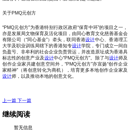
关于PMQ元创方
“PMQ元创方”为香港特别行政区政府“保育中环”的项目之一，
亦是发展局文物保育及活化项目，由同心教育文化慈善基金会
有限公司（“同心基金”）牵头，联同香港
设计
中心、香港理工
大学及职业训练局辖下的香港知专
设计
学院，专门成立一间自
负盈亏、非牟利的社会企业负责营运，并改造原址成为香港具
标志性的创意产业及
设计
中心“PMQ元创方”。除了与
设计
师及
创作企业家共建创意空间外，“PMQ元创方”亦宣扬“创作企业
家精神”（将创意转化为商机），培育更多本地创作企业家及
设计
师，以及推动本地的创意文化。
上一篇
下一篇
继续阅读
暂无信息