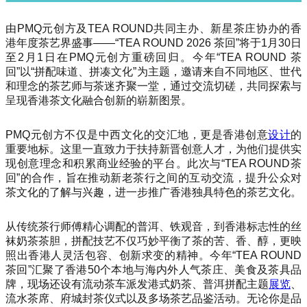
由PMQ元创方及TEA ROUND共同主办、新星茶庄协办的香
港年度茶艺界盛事——“TEA ROUND 2026 茶回”将于1月30日
至2月1日在PMQ元创方重磅回归。今年“TEA ROUND 茶
回”以“拼配味道、拼凑文化”为主题，邀请来自不同地区、世代
和理念的茶艺师与茶迷齐聚一堂，通过交流切磋，共同探索与
呈现香港茶文化融合创新的崭新图景。
PMQ元创方不仅是中西文化的交汇地，更是香港创意
设计
的
重要地标。这里一直致力于扶持新晋创意人才，为他们提供实
现创意理念和积累商业经验的平台。此次与“TEA ROUND茶
回”的合作，旨在推动新老茶行之间的互动交流，提升公众对
茶文化的了解与兴趣，进一步推广香港独具特色的茶艺文化。
从传统茶行师傅精心调配的普洱、铁观音，到香港标志性的丝
袜奶茶茶胆，拼配技艺不仅巧妙平衡了茶的苦、香、醇，更映
照出香港人灵活包容、创新求变的精神。今年“TEA ROUND
茶回”汇聚了香港50个本地与海内外人气茶庄、美食及茶具品
牌，现场还设有流动茶车派发港式奶茶、普洱拼配主题
展览
、
流水茶席、府城封茶仪式以及多场茶艺品鉴活动。无论你是品