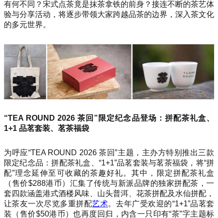
有何不同？宋式点茶竟是抹茶拿铁的前身？接连不断的茶艺体
验与分享活动，将逐步带领大家跨越品茶的边界，深入茶文化
的多元世界。
“TEA ROUND 2026 茶回”限定纪念品登场：拼配茶礼盒、
1+1 品茗套装、茗茶福袋
为呼应“TEA ROUND 2026 茶回”主题，主办方特别推出三款
限定纪念品：拼配茶礼盒、“1+1”品茗套装与茗茶福袋，将“拼
配”理念延伸至可收藏的茶趣好礼。其中，限定拼配茶礼盒
（售价$288港币）汇集了传统与新派品牌的独家拼配茶，一
套四款涵盖港式酒楼风味、山头普洱、花茶拼配及水仙拼配，
让茶友一次尽览多重拼配
艺术
。去年广受欢迎的“1+1”品茗套
装（售价$50港币）也再度回归，内含一只印有“茶”字主题标