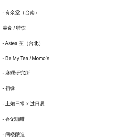
- 有余堂（台南）
美食 / 特饮
- Astea 芏（台北）
- Be My Tea / Momo’s
- 麻糬研究所
- 初缘
- 土炮日常 x 过日辰
- 香记咖啡
- 阁楼酿造