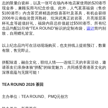
志的限量白瓷杯，以及一张可在场内本地店家使用的$20港币
现金券，兼顾实用与纪念价值。此外，人气茗茶福袋（售价
$180港币）内含茶艺师精选的惊喜茶叶及茶具，有机会获得
2006年云南临沧普洱熟砖、坑涧武夷正岩岩茶、月亮渐层茶
杯礼盒等超值好礼，福袋内容总价值超过$500港币。所有纪
念品均配以印有“TEA ROUND”标识的定制布袋，
设计
简约别
致，自用赠礼皆宜。
以上纪念品均可在活动现场购买，也支持线上提前预订，数量
有限，售完即止。
拼配味道，融合文化，联结人情——连续三天的丰富活动，邀
请茶友们亲身体验“拼配”的味觉魅力，共同感受香港茶文化的
深厚底蕴与无限可能！
TEA ROUND 2026 茶回
主办单位：TEA ROUND、PMQ元创方