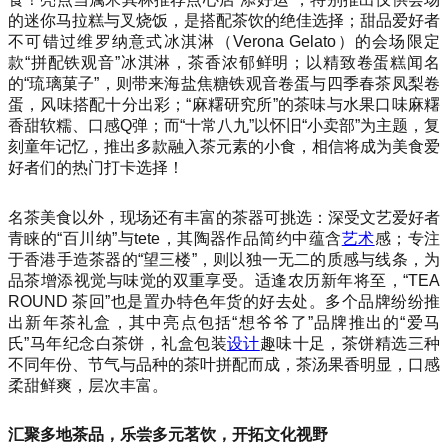
的迷你马拉糕与叉烧饭，是搭配茶饮的绝佳选择；甜品爱好者
不可错过维罗纳意式冰淇淋（Verona Gelato）的会场限定
款“拼配铁观音”冰淇淋，茶香浓郁鲜明；以精致卷蛋糕闻名
的“琉璃菓子”，则带来海盐焦糖铁观音卷蛋与四季春茶凤梨卷
蛋，风味搭配十分出彩；“麻糬研究所”的茶味与水果口味麻糬
香甜软糯、口感Q弹；而“十常八九”以怀旧“小卖部”为主题，复
刻童年记忆，推出多款融入茶元素的小食，相信将成为美食爱
好者们的热门打卡选择！
名茶美食以外，现场还有丰富的茶器可挑选：深受文艺爱好者
青睐的“百川纳”与tete，其陶器作品简约中蕴含
艺术
感；专注
于香港手造茶器的“望三楼”，则以独一无二的质感与线条，为
品茶增添视觉与味觉的双重享受。适逢农历新年将至，“TEA
ROUND 茶回”也是置办特色年货的好去处。多个品牌纷纷推
出新年茶礼盒，其中亮点包括“想爷爷了”品牌推出的“爱马
氏”马年纪念白茶饼，礼盒包装
设计
趣味十足，茶饼精选三种
不同年份、节气与品种的茶叶拼配而成，茶汤果香明显，口感
柔甜鲜爽，层次丰富。
汇聚多地茶品，乐尝多元茗饮，开拓文化视野