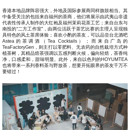
香港本地品牌阵容强大，外地及国际参展商同样旗鼓相当。其
中备受关注的包括来自福州的茶商，他们将展示由武夷山非遗
代表性传承人制作的大红袍及福州茉莉花茶工艺；来自台东与
南投的“二方工作室”，由两位活跃于茶艺比赛的主理人呈现独
具特色的风土茶席体验；喜欢小酌的茶友，可以品尝台北酒吧
Astea的茶调酒（Tea Cocktails）；而来自广岛的
TeaFactoryGen，则主打以零肥料、无农药的自然栽培方式种
植茶树，其精品焙茶强调以五感判断火候，偏向轻焙，茶香纯
净，口感柔和，甜味明显。此外，来自以色列的HOYUMTEA
也将带来一系列香料茶与野放茶，想要开拓眼界的茶友千万不
要错过！