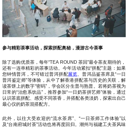
参与精彩茶事活动，探索拼配奥秘，漫游古今茶事
除了选购优质茶，每年“TEA ROUND 茶回”最令茶友期待的，
还有一连串精彩的茶事活动。今年活动紧扣“拼配”主题：如果
您钟情普洱，不可错过普洱拼配
展览
、普洱品鉴茶席及“一日
普洱鉴定师”等体验，从中了解香港拼配茶与历史的关联，解
读茶饼上的数字“密码”，学会区分生普与熟普。若将奶茶视为
日常的“治愈系饮品”，推荐参加“一日奶茶拼艺师”体验，通过
认识茶底拼配、感受不同茶香，并搭配各类淡奶，探索出自己
最心仪的奶茶混搭配方。
此外，以往大受欢迎的“流水茶席”、“一日茶师工作体验”以
及“台南府城封茶”活动也将再度回归。潮州与福建工夫茶风味