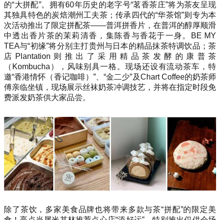
的“大拼配”。拥有60年历史的老字号“茗香茶庄”将为茶友呈现
其独具特色的炭焙潮州工夫茶；传承四代的“华茶馆”则专为本
次活动推出了限定拼配茶——普洱拼香片，在普洱的醇厚顺滑
中透出香片茶的茉莉清香，集陈香与香花于一身。BE MY
TEA与“初缘”将分别主打贵州与日本的精品抹茶特调饮品；茶
店Plantation则推出了采用精品茶发酵的康普茶
（Kombucha），风味别具一格。现场还设有流动茶车，特
邀“香港情怀（香记咖啡）”、“金二少”及Chart Coffee的奶茶师
傅亲临坐镇，现场展示丝袜奶茶冲调技艺，并将在指定时段免
费派发奶茶供大家品尝。
除了茶饮，多家美食品牌也将带来多款与茶“拼配”的限定美
食！亮点当属米其林推荐点心店“添好运”，特别推出仅供会场