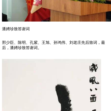
潘娉珍致答谢词
邢少臣、陈明、孔紫、王旭、孙鸿伟、刘老庄先后致词，最
后，潘娉珍致答谢词。