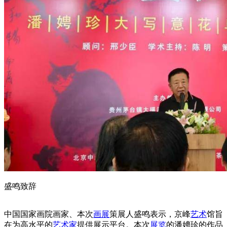
盛鸣致辞
中国国家画院画家、本次
画展
策展人盛鸣表示，京峰
艺术
馆旨
在为高水平的
艺术家
提供展示平台。本次
展览
的潘娉珍的作品