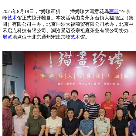
2025年8月18日，“娉珍画猫——潘娉珍大写意花鸟
画展
”在京
峰
艺术
馆正式拉开帷幕。本次活动由贵州茅台镇大福酒业（集
团）有限公司主办，北京坤沙大福商贸有限公司承办，北京中
禾启点科技有限公司、澜沧景迈茶宗祖庭茶业有限公司协办，
展览
地点位于北京通州宋庄京峰
艺术
馆。