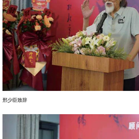
邢少臣致辞