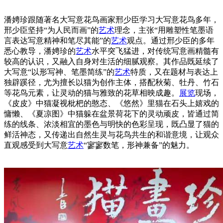
潘娉珍跟随著名大写意花鸟画家邢少臣学习大写意花鸟多年，
邢少臣坚持“为人民而画”的
艺术
理念，主张“用雕塑性笔墨语
言表达写意精神和笔尽其能”的
艺术
观点。通过邢少臣的多年
悉心教导，潘娉珍的
艺术
水平突飞猛进，对传统写意画精髓有
较高的认识，又融入自身对生活的细腻观察。其作品既延续了
大写意“以形写神、笔墨简练”的
艺术
特质，又在题材与表达上
独辟蹊径，尤为擅长以猫为创作主体，搭配秋菊、牡丹、竹石
等花鸟元素，让灵动的猫与雅致的花草相映成趣。
展览
现场，
《皮皮》中猫凝视枇杷的憨态、《悠然》里猫在石头上嬉戏的
慵懒、《夏凉图》中猫躲在盆景荷花下的灵动顽皮，皆通过简
练的线条、浓淡相宜的墨色与明快的色彩呈现，既凸显了猫的
鲜活神态，又传递出自然生灵与花鸟共生的和谐意境，让观众
直观感受到大写意
艺术
“寥寥数笔，形神兼备”的魅力。