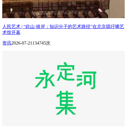
人民艺术 | “此山·彼岸：知识分子的艺术路径”在北京噫吁唏艺
术馆开幕
资讯
2026-07-21
134745次