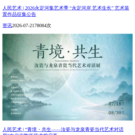
人民艺术 | 2026永定河集艺术季 “永定河岸 艺术生长” 艺术装
置作品征集公告
资讯
2026-07-21
78084次
人民艺术 | “青境・共生——汝瓷与龙泉青瓷当代艺术对话