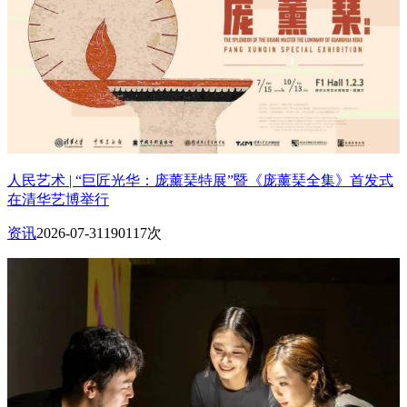
人民艺术 | “巨匠光华：庞薰琹特展”暨《庞薰琹全集》首发式
在清华艺博举行
资讯
2026-07-31
190117次