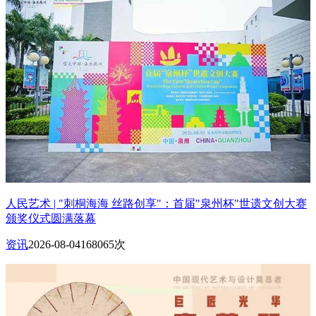
人民艺术 | "刺桐海海 丝路创享"：首届"泉州杯"世遗文创大赛
颁奖仪式圆满落幕
资讯
2026-08-04
168065次