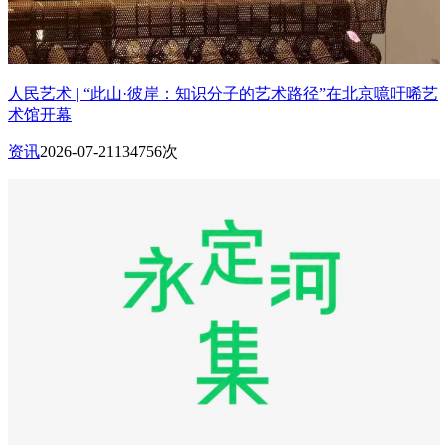
人民艺术 | “此山·彼岸：知识分子的艺术路径”在北京噫吁唏艺
术馆开幕
资讯
2026-07-21
134756次