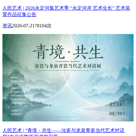
人民艺术 | 2026永定河集艺术季 “永定河岸 艺术生长” 艺术装
置作品征集公告
资讯
2026-07-21
78104次
人民艺术 | “青境・共生——汝瓷与龙泉青瓷当代艺术对话