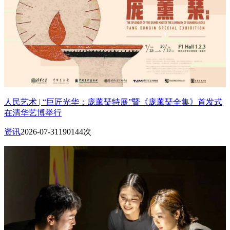
人民艺术 | “巨匠光华：庞薰琹特展”暨《庞薰琹全集》首发式
在清华艺博举行
资讯
2026-07-31
190144次