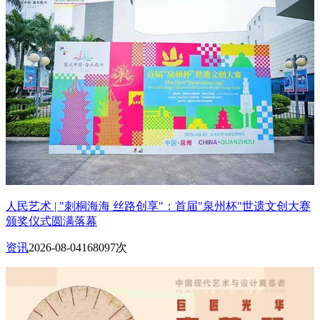
人民艺术 | "刺桐海海 丝路创享"：首届"泉州杯"世遗文创大赛
颁奖仪式圆满落幕
资讯
2026-08-04
168097次