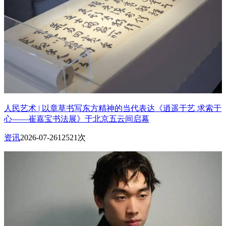
人民艺术 | 以章草书写东方精神的当代表达《逍遥于艺 求索于
心——崔嘉宝书法展》于北京五云间启幕
资讯
2026-07-26
12521次