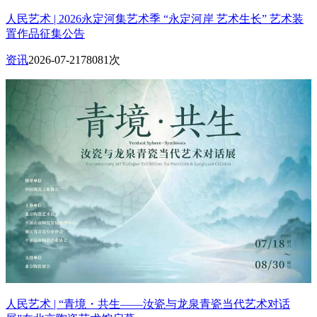
人民艺术 | 2026永定河集艺术季 “永定河岸 艺术生长” 艺术装
置作品征集公告
资讯
2026-07-21
78081次
人民艺术 | “青境・共生——汝瓷与龙泉青瓷当代艺术对话