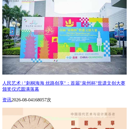
人民艺术 | "刺桐海海 丝路创享"：首届"泉州杯"世遗文创大赛
颁奖仪式圆满落幕
资讯
2026-08-04
168057次