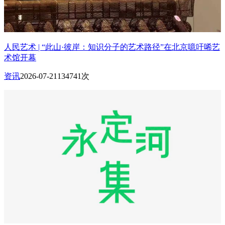
人民艺术 | “此山·彼岸：知识分子的艺术路径”在北京噫吁唏艺
术馆开幕
资讯
2026-07-21
134741次