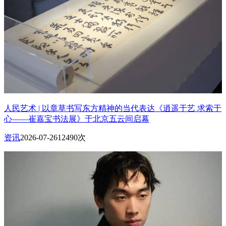
人民艺术 | 以章草书写东方精神的当代表达《逍遥于艺 求索于
心——崔嘉宝书法展》于北京五云间启幕
资讯
2026-07-26
12490次