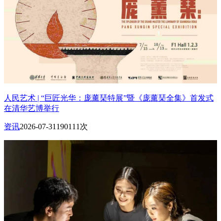
人民艺术 | “巨匠光华：庞薰琹特展”暨《庞薰琹全集》首发式
在清华艺博举行
资讯
2026-07-31
190111次