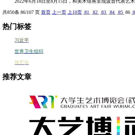
2022年6月18日至8月15日，和美术馆将呈现波普代表艺术家罗
共
850
条 86/107 页
首页
上一页
上10页
81
82
83
84
85
86
8
热门标签
习近平
世界卫生组织
张艺兴
推荐文章