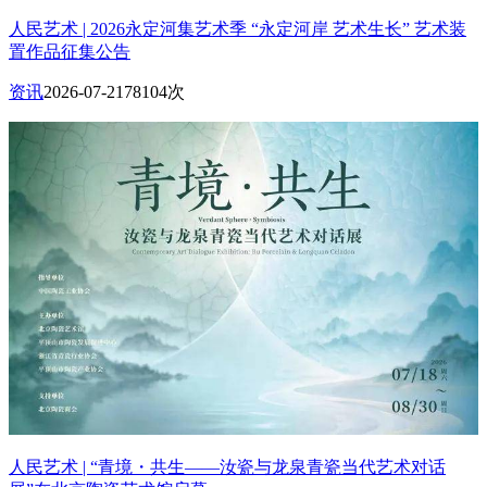
人民艺术 | 2026永定河集艺术季 “永定河岸 艺术生长” 艺术装
置作品征集公告
资讯
2026-07-21
78104次
人民艺术 | “青境・共生——汝瓷与龙泉青瓷当代艺术对话