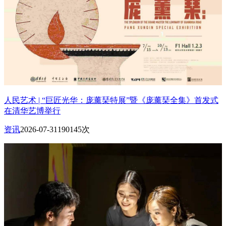
人民艺术 | “巨匠光华：庞薰琹特展”暨《庞薰琹全集》首发式
在清华艺博举行
资讯
2026-07-31
190145次