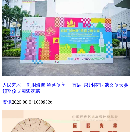
人民艺术 | "刺桐海海 丝路创享"：首届"泉州杯"世遗文创大赛
颁奖仪式圆满落幕
资讯
2026-08-04
168098次