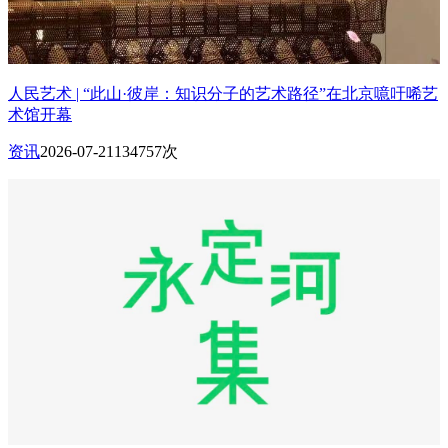
人民艺术 | “此山·彼岸：知识分子的艺术路径”在北京噫吁唏艺
术馆开幕
资讯
2026-07-21
134757次