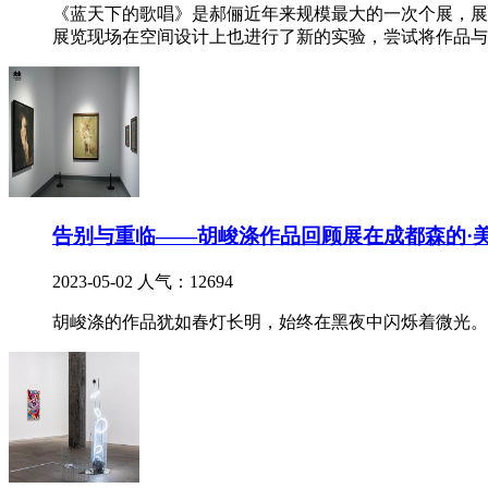
《蓝天下的歌唱》是郝俪近年来规模最大的一次个展，展
展览现场在空间设计上也进行了新的实验，尝试将作品与
告别与重临——胡峻涤作品回顾展在成都森的·
2023-05-02
人气：12694
胡峻涤的作品犹如春灯长明，始终在黑夜中闪烁着微光。