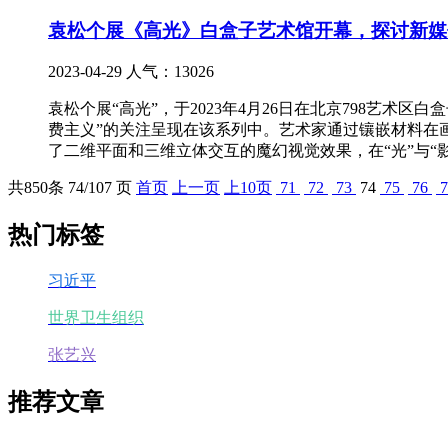
袁松个展《高光》白盒子艺术馆开幕，探讨新媒
2023-04-29
人气：13026
袁松个展“高光”，于2023年4月26日在北京798艺
费主义”的关注呈现在该系列中。艺术家通过镶嵌材料在
了二维平面和三维立体交互的魔幻视觉效果，在“光”与“
共
850
条 74/107 页
首页
上一页
上10页
71
72
73
74
75
76
7
热门标签
习近平
世界卫生组织
张艺兴
推荐文章