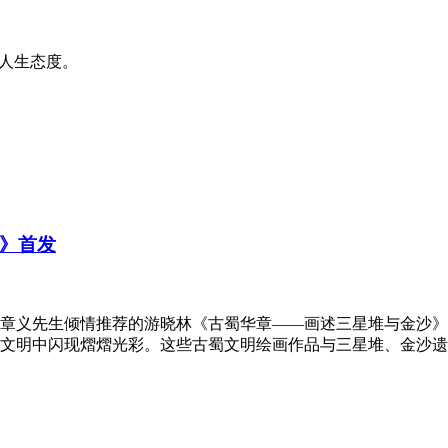
种人生态度。
》首发
章义先生倾情推荐的游晓林《古蜀华章——画述三星堆与金沙》
文明中闪现熠熠光彩。这些古蜀文明绘画作品与三星堆、金沙