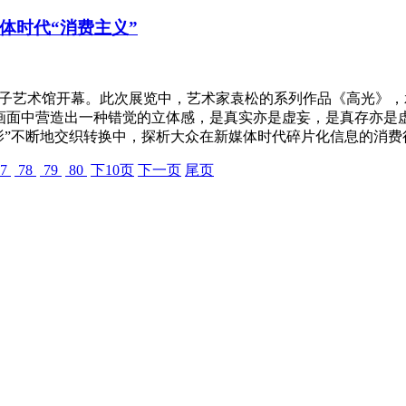
体时代“消费主义”
术区白盒子艺术馆开幕。此次展览中，艺术家袁松的系列作品《高光
画面中营造出一种错觉的立体感，是真实亦是虚妄，是真存亦是虚
影”不断地交织转换中，探析大众在新媒体时代碎片化信息的消费
7
78
79
80
下10页
下一页
尾页