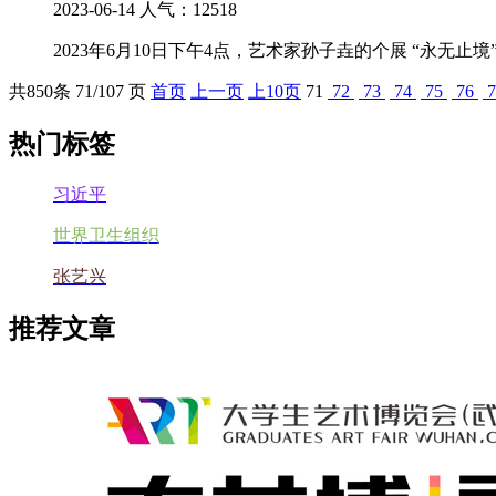
2023-06-14
人气：12518
2023年6月10日下午4点，艺术家孙子垚的个展 “永无止境
共
850
条 71/107 页
首页
上一页
上10页
71
72
73
74
75
76
7
热门标签
习近平
世界卫生组织
张艺兴
推荐文章