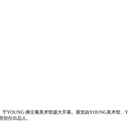
》于YOUNG·拂尘庵美术馆盛大开幕。展览由YOUNG美术馆、
李群担任出品人。